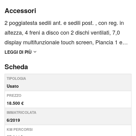
Accessori
2 poggiatesta sedili ant. e sedili post. , con reg. in
altezza, 4 freni a disco con 2 dischi ventilati, 7,0
display multifunzionale touch screen, Plancia 1 e
17,8, ABS, Airbag anteriore conducente intelligente,
LEGGI DI PIÙ
airbag anteriore passeggero intelligente con
Scheda
interrutore di disattivazione, Airbag latera...
TIPOLOGIA
Usato
PREZZO
18.500 €
IMMATRICOLATA
6/2019
KM PERCORSI