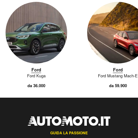
Ford
Ford
Ford Kuga
Ford Mustang Mach-E
da 36.000
da 59.900
GUIDA LA PASSIONE