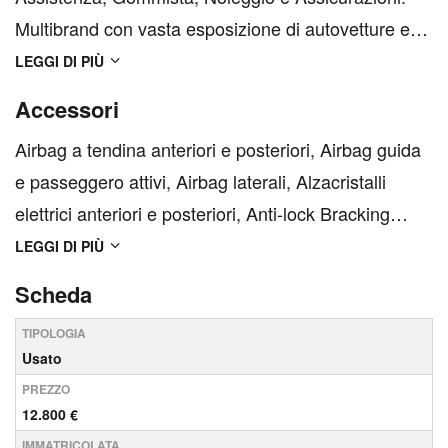
Multibrand con vasta esposizione di autovetture e
veicoli commerciali. Nuovo, Usato, Aziendali e KM0.
LEGGI DI PIÙ
Assistenza Multibrand su tutte le case
Accessori
automobilistiche Carrozzeria Multibrand Centro
Airbag a tendina anteriori e posteriori, Airbag guida
installazione im...
e passeggero attivi, Airbag laterali, Alzacristalli
elettrici anteriori e posteriori, Anti-lock Bracking
System - ABS (frenata antibloccaggio), Attacchi
LEGGI DI PIÙ
ISOFIX, Barre al tetto argentate, Bluetooth, Cambio
Scheda
automatico 8 marce, Cerchi in lega 16&quo...
TIPOLOGIA
Usato
PREZZO
12.800 €
IMMATRICOLATA