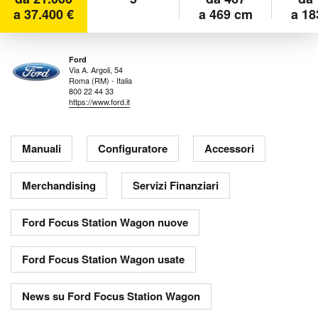
a 37.400 €
a 469 cm
a 18
Ford
Via A. Argoli, 54
Roma (RM) - Italia
800 22 44 33
https://www.ford.it
Manuali
Configuratore
Accessori
Merchandising
Servizi Finanziari
Ford Focus Station Wagon nuove
Ford Focus Station Wagon usate
News su Ford Focus Station Wagon