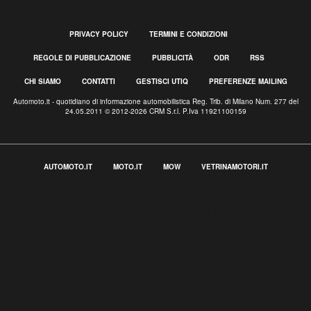
PRIVACY POLICY
TERMINI E CONDIZIONI
REGOLE DI PUBBLICAZIONE
PUBBLICITÀ
ODR
RSS
CHI SIAMO
CONTATTI
GESTISCI UTIQ
PREFERENZE MAILING
Automoto.it - quotidiano di informazione automobilistica Reg. Trib. di Milano Num. 277 del
24.05.2011 © 2012-2026 CRM S.r.l. P.Iva 11921100159
AUTOMOTO.IT
MOTO.IT
MOW
VETRINAMOTORI.IT
Informativa sulla raccolta
Le tue preferenze relative alla privacy