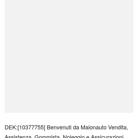
DEK:[10377755] Benvenuti da Maionauto Vendita,
Assistenza, Gommista, Noleggio e Assicurazioni.