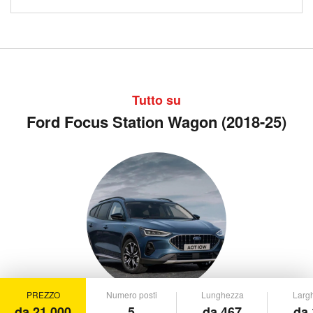
Tutto su
Ford Focus Station Wagon (2018-25)
PREZZO
Numero posti
Lunghezza
Larg
da 21.000
5
da 467
da 