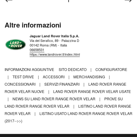
1
Altre informazioni
Jaguar Land Rover Italia S.p.A.
Via del Serafico, 89 - Palazzina D
00142 Roma (RM) - Italia
06658531
https://www.landrover.it/index.html
INFORMAZIONI AGGIUNTIVE
SITO DEDICATO
|
CONFIGURATORE
|
TEST DRIVE
|
ACCESSORI
|
MERCHANDISING
|
CONCESSIONARI
|
SERVIZI FINANZIARI
|
LAND ROVER RANGE
ROVER VELAR NUOVE
|
LAND ROVER RANGE ROVER VELAR USATE
|
NEWS SU LAND ROVER RANGE ROVER VELAR
|
PROVE SU
LAND ROVER RANGE ROVER VELAR
|
LISTINO LAND ROVER RANGE
ROVER VELAR
|
LISTINO USATO LAND ROVER RANGE ROVER VELAR
(2017-->>)