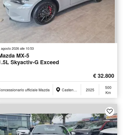
 agosto 2026 alle 10:53
Mazda MX-5
1.5L Skyactiv-G Exceed
€ 32.800
500
oncessionario ufficiale Mazda
Castenaso (BO)
2025
Km