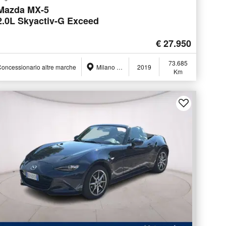
Mazda MX-5
2.0L Skyactiv-G Exceed
€ 27.950
73.685
oncessionario altre marche
Milano (MI)
2019
Km