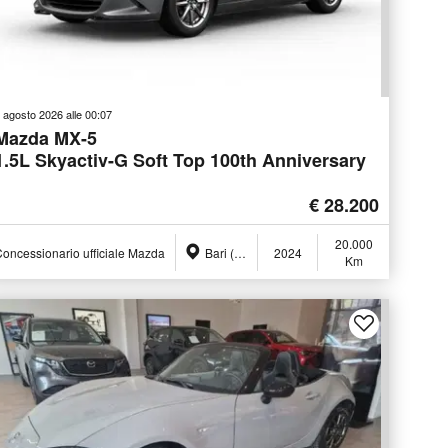
 agosto 2026 alle 00:07
Mazda MX-5
1.5L Skyactiv-G Soft Top 100th Anniversary
€ 28.200
20.000
oncessionario ufficiale Mazda
Bari (BA)
2024
Km