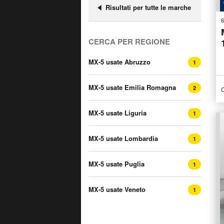
Risultati per tutte le marche
6
CERCA PER REGIONE
MX-5 usate Abruzzo
1
MX-5 usate Emilia Romagna
2
C
MX-5 usate Liguria
1
MX-5 usate Lombardia
1
MX-5 usate Puglia
1
MX-5 usate Veneto
1