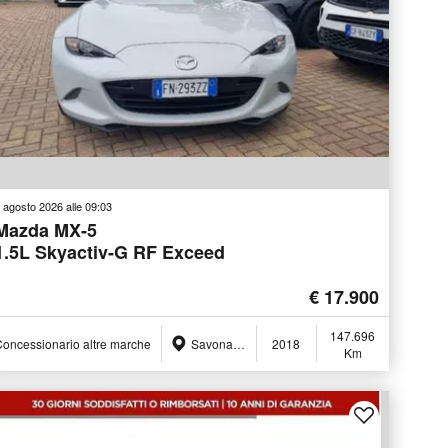
 agosto 2026 alle 09:03
Mazda MX-5
1.5L Skyactiv-G RF Exceed
€ 17.900
147.696
oncessionario altre marche
Savona (SV)
2018
Km