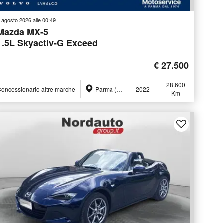
 agosto 2026 alle 00:49
Mazda MX-5
1.5L Skyactiv-G Exceed
€ 27.500
28.600
oncessionario altre marche
Parma (PR)
2022
Km