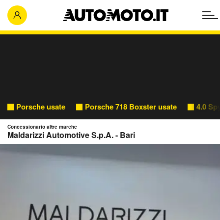
Porsche usate
Porsche 718 Boxster usate
4.0 Sp
Concessionario altre marche
Maldarizzi Automotive S.p.A. - Bari