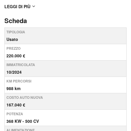
guarnizioni protezioni porta, App Porsche Track
LEGGI DI PIÙ
Precision, Apple CarPlay, Argento GT, Attivazione
Scheda
automatica dei fari, Bielle in titanio fo...
TIPOLOGIA
Usato
PREZZO
220.000 €
IMMATRICOLATA
10/2024
KM PERCORSI
988 km
COSTO AUTO NUOVA
167.040 €
POTENZA
368 KW - 500 CV
ALIMENTAZIONE