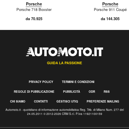
Porsche
Porsche
Porsche 718 Boxster
Porsche 911 Coupé
da 70.925
da 144.305
GUIDA LA PASSIONE
PRIVACY POLICY
TERMINI E CONDIZIONI
REGOLE DI PUBBLICAZIONE
PUBBLICITÀ
ODR
RSS
CHI SIAMO
CONTATTI
GESTISCI UTIQ
PREFERENZE MAILING
Automoto.it - quotidiano di informazione automobilistica Reg. Trib. di Milano Num. 277 del
24.05.2011 © 2012-2026 CRM S.r.l. P.Iva 11921100159