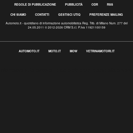
REGOLE DI PUBBLICAZIONE
PUBBLICITÀ
ODR
RSS
CHI SIAMO
CONTATTI
GESTISCI UTIQ
PREFERENZE MAILING
Automoto.it - quotidiano di informazione automobilistica Reg. Trib. di Milano Num. 277 del
24.05.2011 © 2012-2026 CRM S.r.l. P.Iva 11921100159
AUTOMOTO.IT
MOTO.IT
MOW
VETRINAMOTORI.IT
Informativa sulla raccolta
Le tue preferenze relative alla privacy