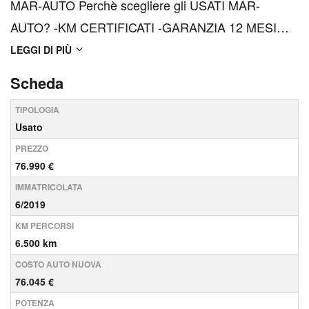
MAR-AUTO Perchè scegliere gli USATI MAR-
AUTO? -KM CERTIFICATI -GARANZIA 12 MESI
con POSSIBILE ESTENSIONE -OLTRE 100
LEGGI DI PIÙ
CONTROLLI su meccanica, scocca e componenti -
Scheda
SANIFICAZIONE DEGLI INTERNI -
TIPOLOGIA
FINANZIAMENTO e LEASING PERSONALIZZATI -
Usato
ASSICURAZIONI PERSONALIZZATE...
PREZZO
76.990 €
IMMATRICOLATA
6/2019
KM PERCORSI
6.500 km
COSTO AUTO NUOVA
76.045 €
POTENZA