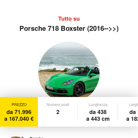
Tutto su
Porsche 718 Boxster (2016-->>)
PREZZO
Numero posti
Lunghezza
Larg
da 71.996
2
da 438
da 
a 167.040 €
a 443 cm
a 18