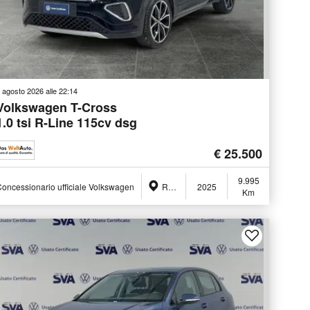
 agosto 2026 alle 22:14
Volkswagen T-Cross
1.0 tsi R-Line 115cv dsg
€ 25.500
9.995
oncessionario ufficiale Volkswagen
Ravenna (RA)
2025
Km