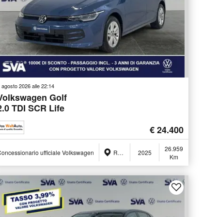
 agosto 2026 alle 22:14
Volkswagen Golf
2.0 TDI SCR Life
€ 24.400
26.959
oncessionario ufficiale Volkswagen
Ravenna (RA)
2025
Km