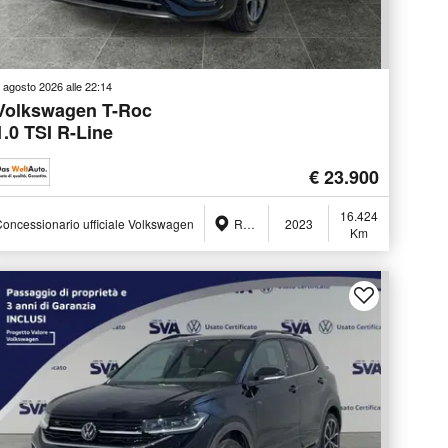
 agosto 2026 alle 22:14
Volkswagen T-Roc
1.0 TSI R-Line
€ 23.900
16.424
oncessionario ufficiale Volkswagen
Ravenna (RA)
2023
Km