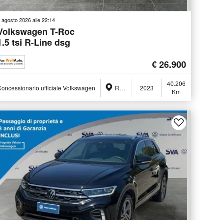
 agosto 2026 alle 22:14
Volkswagen T-Roc
1.5 tsi R-Line dsg
€ 26.900
40.206
oncessionario ufficiale Volkswagen
Ravenna (RA)
2023
Km