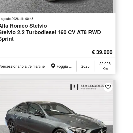
 agosto 2026 alle 00:48
Alfa Romeo Stelvio
Stelvio 2.2 Turbodiesel 160 CV AT8 RWD
Sprint
€ 39.900
22.928
oncessionario altre marche
Foggia (FG)
2025
Km