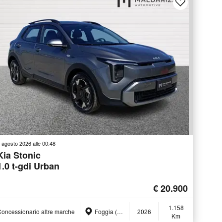
 agosto 2026 alle 00:48
Kia Stonic
1.0 t-gdi Urban
€ 20.900
1.158
oncessionario altre marche
Foggia (FG)
2026
Km