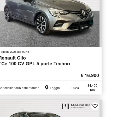
 agosto 2026 alle 00:48
Renault Clio
TCe 100 CV GPL 5 porte Techno
€ 16.900
84.400
oncessionario altre marche
Foggia (FG)
2023
Km