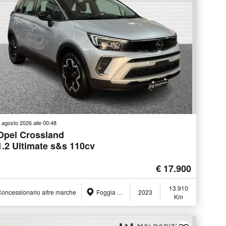
 agosto 2026 alle 00:48
Opel Crossland
1.2 Ultimate s&s 110cv
€ 17.900
13.910
oncessionario altre marche
Foggia (FG)
2023
Km