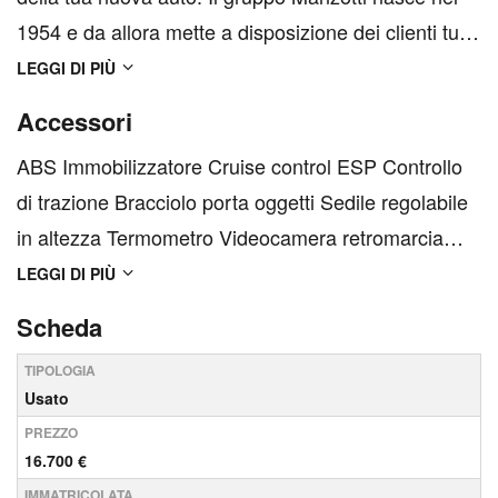
1954 e da allora mette a disposizione dei clienti tutta
l'esperienza di consulenti e meccanici in oltre 8 sedi
LEGGI DI PIÙ
sul territorio. Ogni vettura che proponiamo viene
Accessori
verificata in ogni dettaglio: dal c...
ABS Immobilizzatore Cruise control ESP Controllo
di trazione Bracciolo porta oggetti Sedile regolabile
in altezza Termometro Videocamera retromarcia
Barre porta tutto ASR Parasole ISOFIX Specchi
LEGGI DI PIÙ
retrovisori elettrici chiudibili Bluetooth EBD -
Scheda
Ripartitore elettronico di frenata Cruise...
TIPOLOGIA
Usato
PREZZO
16.700 €
IMMATRICOLATA