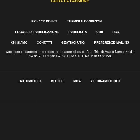
GUIDA LA PASSIONE
PRIVACY POLICY
TERMINI E CONDIZIONI
REGOLE DI PUBBLICAZIONE
PUBBLICITÀ
ODR
RSS
CHI SIAMO
CONTATTI
GESTISCI UTIQ
PREFERENZE MAILING
Automoto.it - quotidiano di informazione automobilistica Reg. Trib. di Milano Num. 277 del
24.05.2011 © 2012-2026 CRM S.r.l. P.Iva 11921100159
AUTOMOTO.IT
MOTO.IT
MOW
VETRINAMOTORI.IT
Informativa sulla raccolta
Le tue preferenze relative alla privacy