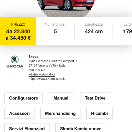
PREZZO
Numero posti
Lunghezza
Larg
da 22.840
5
424 cm
179
a 34.450 €
Skoda
Viale Gerhard Richard Gumpert, 1
37137 Verona (VR) - Italia
800 100 600
info@skoda-italia.it
https://www.skoda-auto.it/
Configuratore
Manuali
Test Drive
Accessori
Merchandising
Ricambi
Servizi Finanziari
Skoda Kamiq nuove