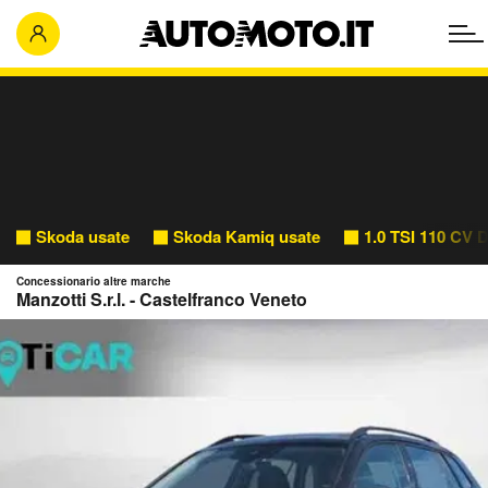
Skoda usate
Skoda Kamiq usate
1.0 TSI 110 CV 
Concessionario altre marche
Manzotti S.r.l. - Castelfranco Veneto