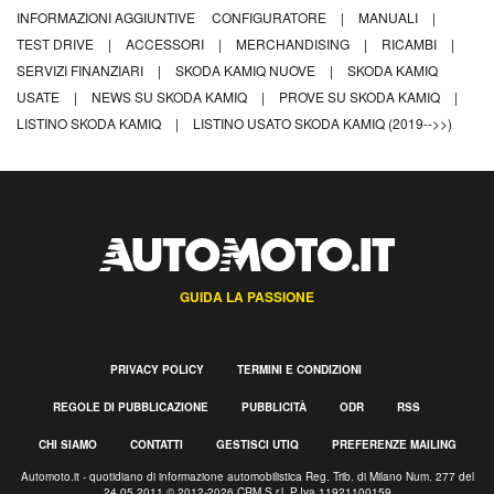
INFORMAZIONI AGGIUNTIVE
CONFIGURATORE
|
MANUALI
|
TEST DRIVE
|
ACCESSORI
|
MERCHANDISING
|
RICAMBI
|
SERVIZI FINANZIARI
|
SKODA KAMIQ NUOVE
|
SKODA KAMIQ
USATE
|
NEWS SU SKODA KAMIQ
|
PROVE SU SKODA KAMIQ
|
LISTINO SKODA KAMIQ
|
LISTINO USATO SKODA KAMIQ (2019-->>)
GUIDA LA PASSIONE
PRIVACY POLICY
TERMINI E CONDIZIONI
REGOLE DI PUBBLICAZIONE
PUBBLICITÀ
ODR
RSS
CHI SIAMO
CONTATTI
GESTISCI UTIQ
PREFERENZE MAILING
Automoto.it - quotidiano di informazione automobilistica Reg. Trib. di Milano Num. 277 del
24.05.2011 © 2012-2026 CRM S.r.l. P.Iva 11921100159