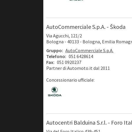
AutoCommerciale S.p.A. - Škoda
Via Agucchi, 121/2
Bologna - 40133 - Bologna, Emilia Romag
Gruppo:
AutoCommerciale S.p.A.
Telefono:
051 6428614
Fax:
051 0920237
Partner di Automoto.it dal 2011
Concessionario ufficiale:
Autocentri Balduina S.r.l. - Foro Ita
Via del Foro Italico 439-451