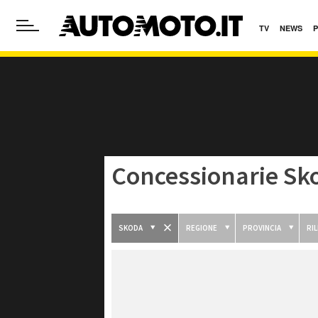
TV
NEWS
Concessionarie Sk
SKODA
REGIONE
PROVINCIA
RI