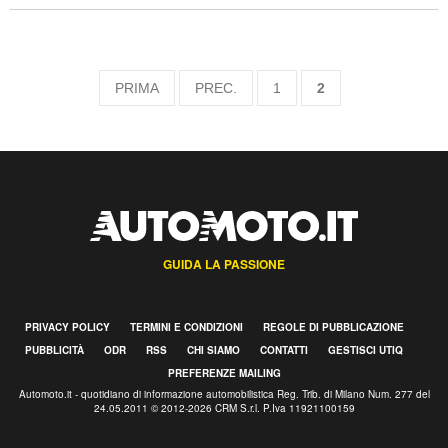
PRIMA
PREC.
1
2
GUIDA LA PASSIONE
PRIVACY POLICY
TERMINI E CONDIZIONI
REGOLE DI PUBBLICAZIONE
PUBBLICITÀ
ODR
RSS
CHI SIAMO
CONTATTI
GESTISCI UTIQ
PREFERENZE MAILING
Automoto.it - quotidiano di informazione automobilistica Reg. Trib. di Milano Num. 277 del
24.05.2011 © 2012-2026 CRM S.r.l. P.Iva 11921100159