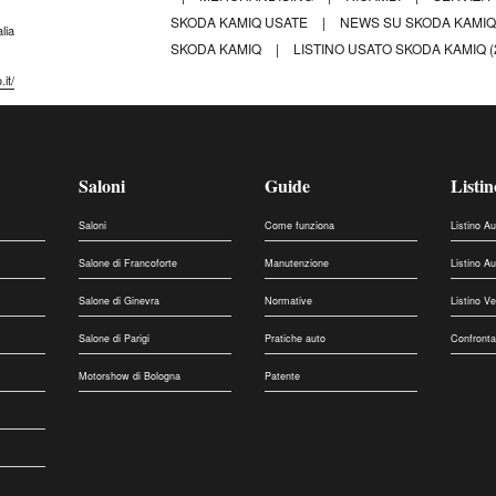
SKODA KAMIQ USATE
|
NEWS SU SKODA KAMI
lia
SKODA KAMIQ
|
LISTINO USATO SKODA KAMIQ (2
it/
Saloni
Guide
Listin
Saloni
Come funziona
Listino A
Salone di Francoforte
Manutenzione
Listino A
Salone di Ginevra
Normative
Listino V
Salone di Parigi
Pratiche auto
Confronta
Motorshow di Bologna
Patente