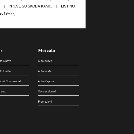
Q
|
PROVE SU SKODA KAMIQ
|
LISTINO
019-->>)
o
Mercato
uto Nuove
Auto nuove
uto Usate
Auto usate
eicoli Commerciali
Auto d'epoca
 auto
Concessionari
Promozioni