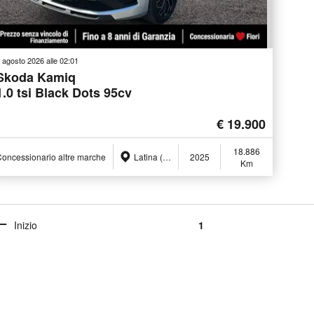
 agosto 2026 alle 02:01
Skoda Kamiq
1.0 tsi Black Dots 95cv
€ 19.900
18.886
oncessionario altre marche
Latina (LT)
2025
Km
Inizio
1