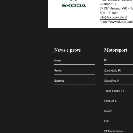
Gumpert, 1
37137 Verona (VR) - Ita
800 100 600
info@skoda-italia.it
https://www.skoda-auto.
News e prove
Motorsport
News
F1
Prove
Calendario F1
Elettrico
Classifica F1
Team e piloti F1
Formula E
Dakar
CIR
24 Ore le Mans