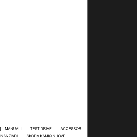
|
MANUALI
|
TEST DRIVE
|
ACCESSORI
FINANZIARI
|
SKODA KAMIQ NUOVE
|