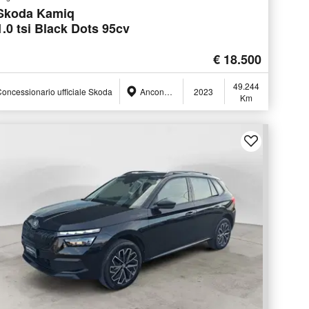
Skoda Kamiq
1.0 tsi Black Dots 95cv
€ 18.500
49.244
oncessionario ufficiale Skoda
Ancona (AN)
2023
Km