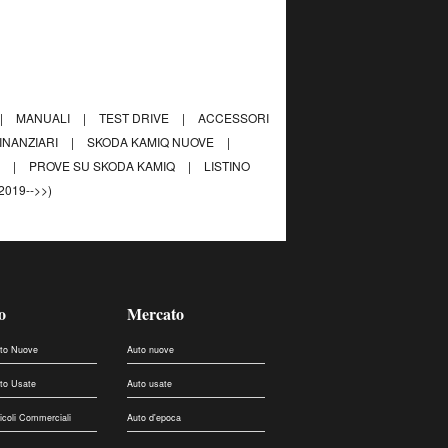
|
MANUALI
|
TEST DRIVE
|
ACCESSORI
FINANZIARI
|
SKODA KAMIQ NUOVE
|
Q
|
PROVE SU SKODA KAMIQ
|
LISTINO
019-->>)
o
Mercato
uto Nuove
Auto nuove
uto Usate
Auto usate
eicoli Commerciali
Auto d'epoca