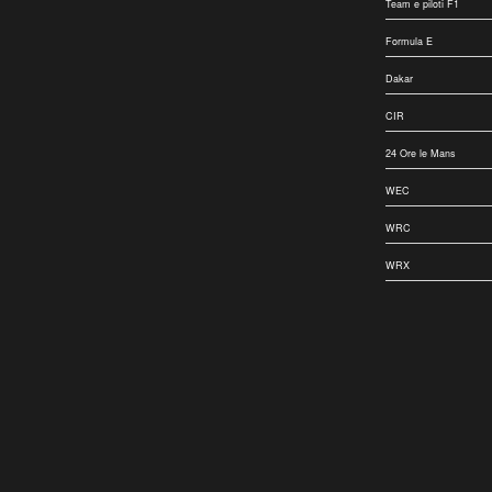
Team e piloti F1
Formula E
Dakar
CIR
24 Ore le Mans
WEC
WRC
WRX