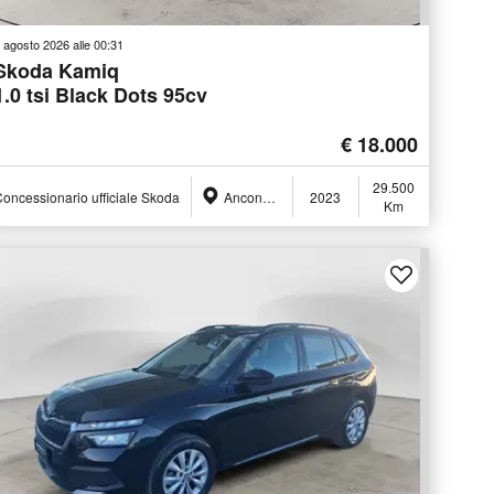
 agosto 2026 alle 00:31
Skoda Kamiq
1.0 tsi Black Dots 95cv
€ 18.000
29.500
oncessionario ufficiale Skoda
Ancona (AN)
2023
Km