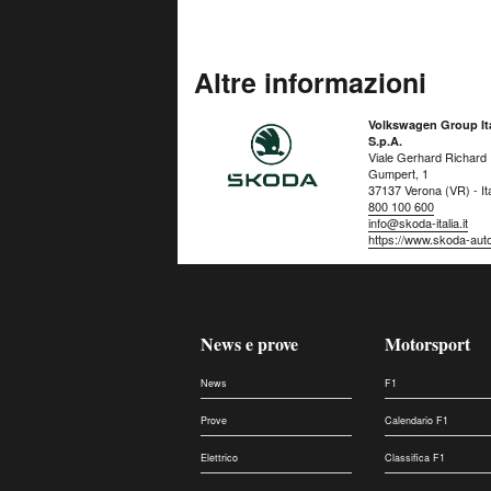
Altre informazioni
Volkswagen Group Ita
S.p.A.
Viale Gerhard Richard
Gumpert, 1
37137 Verona (VR) - Ita
800 100 600
info@skoda-italia.it
https://www.skoda-auto.
News e prove
Motorsport
News
F1
Prove
Calendario F1
Elettrico
Classifica F1