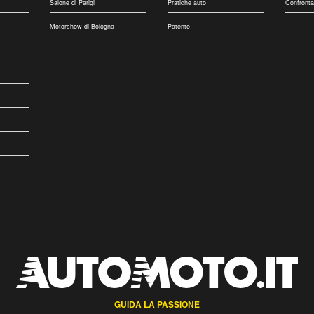
Salone di Parigi
Pratiche auto
Confronta
Motorshow di Bologna
Patente
GUIDA LA PASSIONE