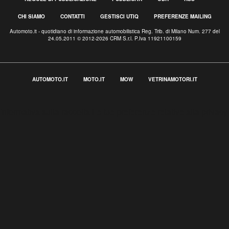
CHI SIAMO
CONTATTI
GESTISCI UTIQ
PREFERENZE MAILING
Automoto.it - quotidiano di informazione automobilistica Reg. Trib. di Milano Num. 277 del
24.05.2011 © 2012-2026 CRM S.r.l. P.Iva 11921100159
AUTOMOTO.IT
MOTO.IT
MOW
VETRINAMOTORI.IT
Informativa sulla raccolta
Le tue preferenze relative alla privacy