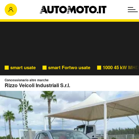
smart usate
smart Fortwo usate
1000 45 kW MHD
Concessionario altre marche
Rizzo Veicoli Industriali S.r.l.