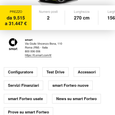
PREZZO
Numero posti
Lunghezza
Larg
da 9.515
2
270 cm
156
a 31.447 €
smart
Via Giulio Vincenzo Bona, 110
Roma (RM) - Italia
800 006 006
https://it.smart.com/it/
Configuratore
Test Drive
Accessori
Servizi Finanziari
smart Fortwo nuove
smart Fortwo usate
News su smart Fortwo
Prove su smart Fortwo