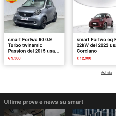
smart Fortwo 90 0.9
smart Fortwo eq 
Turbo twinamic
22kW del 2023 us
Passion del 2015 usata
Corciano
a Montagna in
€ 9,500
€ 12,900
Valtellina
Vedi tutte
Ultime prove e news su smart