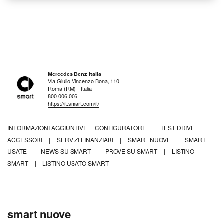
Mercedes Benz Italia
Via Giulio Vincenzo Bona, 110
Roma (RM) - Italia
800 006 006
https://it.smart.com/it/
INFORMAZIONI AGGIUNTIVE
CONFIGURATORE
|
TEST DRIVE
|
ACCESSORI
|
SERVIZI FINANZIARI
|
SMART NUOVE
|
SMART
USATE
|
NEWS SU SMART
|
PROVE SU SMART
|
LISTINO
SMART
|
LISTINO USATO SMART
smart nuove