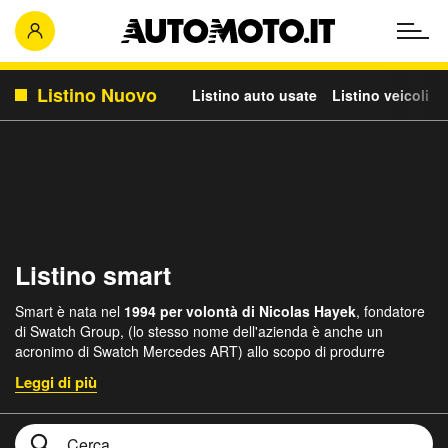
Listino Nuovo
Listino auto usate
Listino veicoli c
Listino smart
Smart è nata nel
1994 per volontà di Nicolas Hayek
, fondatore
di Swatch Group, (lo stesso nome dell'azienda è anche un
acronimo di Swatch Mercedes ART) allo scopo di produrre
un'auto innovativa
, che doveva essere piccola ed economica,
preferibilmente elettrica. Le cose andarono diversamente, e
almeno fino al 2018 la produzione vide l'utilizzo di motori
endotermici, anche diesel, che equipaggiavano le
piccole Smart