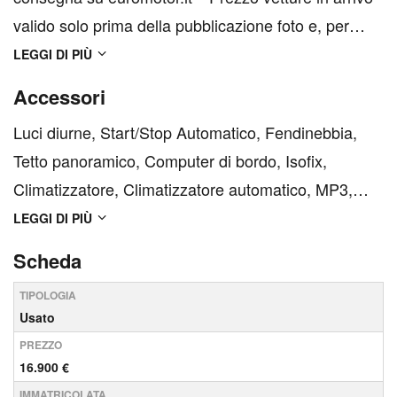
valido solo prima della pubblicazione foto e, per
acquisto online o visione in anteprima su
LEGGI DI PIÙ
appuntamento ***I prezzi esposti potrebbero subire
Accessori
variazioni o spese aggiuntive. Alcune informazioni
Luci diurne, Start/Stop Automatico, Fendinebbia,
potrebb...
Tetto panoramico, Computer di bordo, Isofix,
Climatizzatore, Climatizzatore automatico, MP3,
ESP, Airbag laterali, Fari LED, Cerchi in lega, Luci
LEGGI DI PIÙ
diurne LED, Airbag passeggero, Chiusura
Scheda
centralizzata senza chiave, Sistema di controllo
TIPOLOGIA
pressione pneuma...
Usato
PREZZO
16.900 €
IMMATRICOLATA