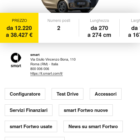
PREZZO
Numero posti
Lunghezza
Larg
da 12.220
2
da 270
da 
a 38.427 €
a 274 cm
a 16
smart
Via Giulio Vincenzo Bona, 110
Roma (RM) - Italia
800 006 006
https://it.smart.com/it/
Configuratore
Test Drive
Accessori
Servizi Finanziari
smart Fortwo nuove
smart Fortwo usate
News su smart Fortwo