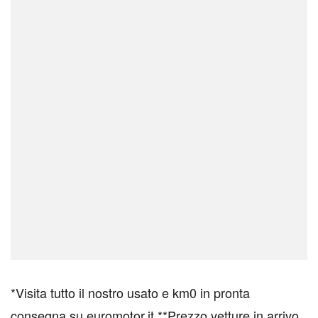
*Visita tutto il nostro usato e km0 in pronta
consegna su euromotor.it **Prezzo vetture in arrivo