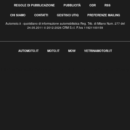
REGOLE DI PUBBLICAZIONE
PUBBLICITÀ
ODR
RSS
CHI SIAMO
CONTATTI
GESTISCI UTIQ
PREFERENZE MAILING
Automoto.it - quotidiano di informazione automobilistica Reg. Trib. di Milano Num. 277 del
24.05.2011 © 2012-2026 CRM S.r.l. P.Iva 11921100159
AUTOMOTO.IT
MOTO.IT
MOW
VETRINAMOTORI.IT
Informativa sulla raccolta
Le tue preferenze relative alla privacy