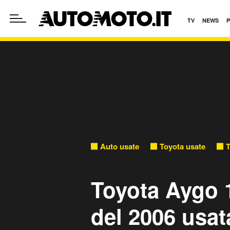
TV
NEWS
Auto usate
Toyota usate
T
Toyota Aygo 1
del 2006 usat