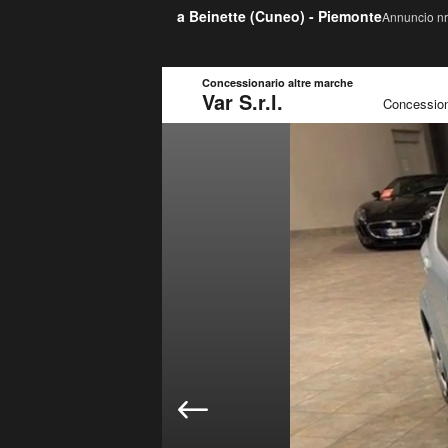
a Beinette (
Cuneo
) -
Piemonte
Annuncio nr
Concessionario altre marche
Var S.r.l.
Concession