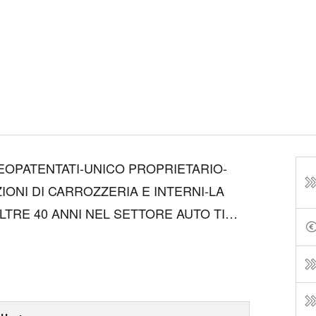
EOPATENTATI-UNICO PROPRIETARIO-
IONI DI CARROZZERIA E INTERNI-LA
LTRE 40 ANNI NEL SETTORE AUTO TI
OFESSIONALITA' E GARANZIA DI
 SEDE DI OFFICINA,MAGAZZINO
ETTURE SOST...