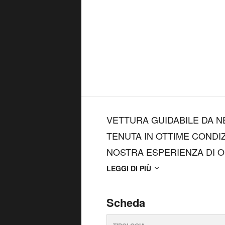
VETTURA GUIDABILE DA N
TENUTA IN OTTIME CONDIZ
NOSTRA ESPERIENZA DI O
ASSICURA LA MASSIMA PR
LEGGI DI PIÙ
SERIETA'. DISPONIAMO IN
RICAMBI,CARROZZERIA E V
Scheda