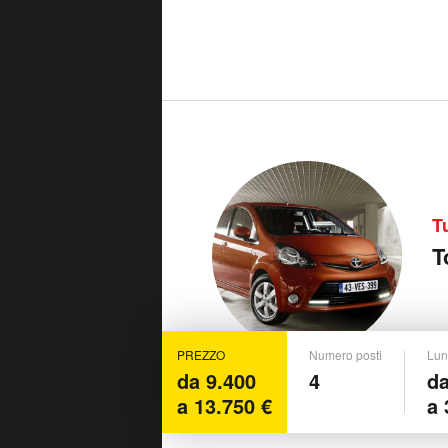
T
T
PREZZO
Numero posti
Lun
da 9.400
4
da
a 13.750 €
a