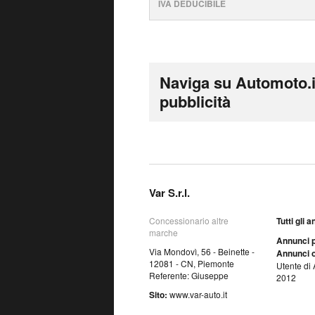
IVA DEDUCIBILE
Naviga su Automoto.i
pubblicità
Var S.r.l.
Concessionario altre
Tutti gli 
marche
Annunci p
Via Mondovì, 56 - Beinette -
Annunci o
12081 - CN, Piemonte
Utente di 
Referente: Giuseppe
2012
Sito:
www.var-auto.it