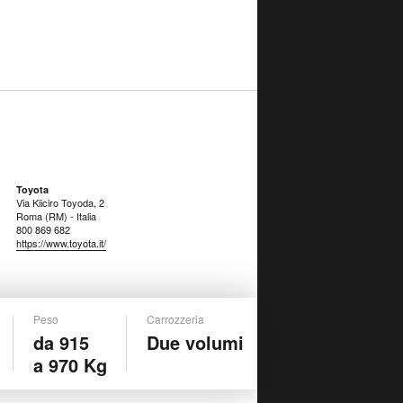
Toyota
Via Kiiciro Toyoda, 2
Roma (RM) - Italia
800 869 682
https://www.toyota.it/
Peso
Carrozzeria
da 915
Due volumi
a 970 Kg