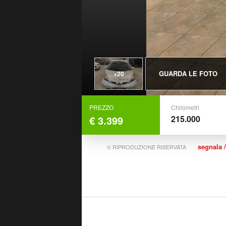
GUARDA LE FOTO
+20
PREZZO
Chilometri
€ 3.399
215.000
segnala /
© RIPRODUZIONE RISERVATA