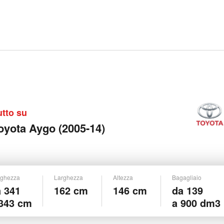
utto su
oyota Aygo (2005-14)
ghezza
Larghezza
Altezza
Bagagliaio
 341
162 cm
146 cm
da 139
 343 cm
a 900 dm3