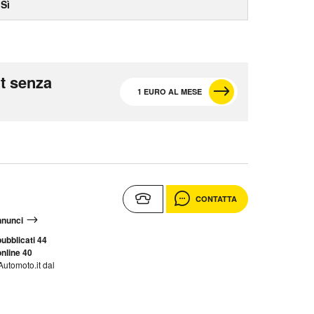
Sì
t senza
1 EURO AL MESE
CONTATTA
annunci
ubblicati 44
nline 40
Automoto.it dal