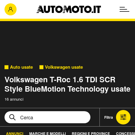
Auto usate
Volkswagen usate
Volkswagen T-Roc 1.6 TDI SCR
Style BlueMotion Technology usate
16 annunci
Filtra
ANNUNCI
MARCHE E MODELLI
REGIONI E PROVINCE
CONCESS