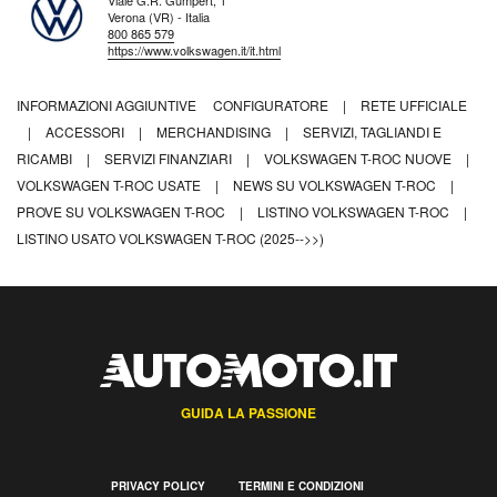
Viale G.R. Gumpert, 1
Verona (VR) - Italia
800 865 579
https://www.volkswagen.it/it.html
INFORMAZIONI AGGIUNTIVE
CONFIGURATORE
|
RETE UFFICIALE
|
ACCESSORI
|
MERCHANDISING
|
SERVIZI, TAGLIANDI E
RICAMBI
|
SERVIZI FINANZIARI
|
VOLKSWAGEN T-ROC NUOVE
|
VOLKSWAGEN T-ROC USATE
|
NEWS SU VOLKSWAGEN T-ROC
|
PROVE SU VOLKSWAGEN T-ROC
|
LISTINO VOLKSWAGEN T-ROC
|
LISTINO USATO VOLKSWAGEN T-ROC (2025-->>)
GUIDA LA PASSIONE
PRIVACY POLICY
TERMINI E CONDIZIONI