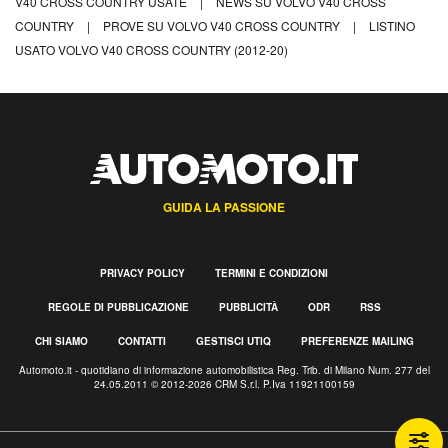
V40 CROSS COUNTRY USATE
|
NEWS SU VOLVO V40 CROSS
COUNTRY
|
PROVE SU VOLVO V40 CROSS COUNTRY
|
LISTINO
USATO VOLVO V40 CROSS COUNTRY (2012-20)
GUIDA LA PASSIONE
PRIVACY POLICY
TERMINI E CONDIZIONI
REGOLE DI PUBBLICAZIONE
PUBBLICITÀ
ODR
RSS
CHI SIAMO
CONTATTI
GESTISCI UTIQ
PREFERENZE MAILING
Automoto.it - quotidiano di informazione automobilistica Reg. Trib. di Milano Num. 277 del
24.05.2011 © 2012-2026 CRM S.r.l. P.Iva 11921100159