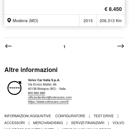
€ 8.450
Modena (MO)
2015
206.313 Km
1
Altre informazioni
Volvo Car Italia S.p.A.
Via Enrico Mattei, 66
40138 Bologna (BO) - Italia
800 860 880
ufficioclientivci@volvocars.com
https://www.volvocars.com/it/
INFORMAZIONI AGGIUNTIVE
CONFIGURATORE
|
TEST DRIVE
|
ACCESSORI
|
MERCHANDISING
|
SERVIZI FINANZIARI
|
VOLVO