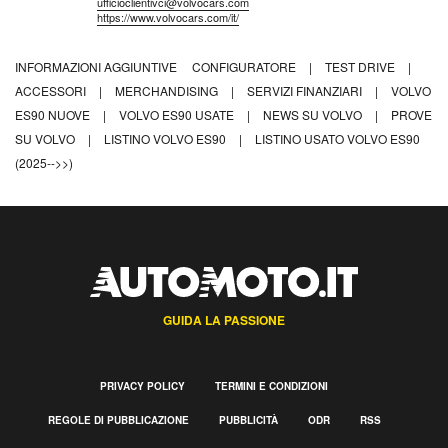
ufficioclientivci@volvocars.com
https://www.volvocars.com/it/
INFORMAZIONI AGGIUNTIVE
CONFIGURATORE
|
TEST DRIVE
|
ACCESSORI
|
MERCHANDISING
|
SERVIZI FINANZIARI
|
VOLVO
ES90 NUOVE
|
VOLVO ES90 USATE
|
NEWS SU VOLVO
|
PROVE
SU VOLVO
|
LISTINO VOLVO ES90
|
LISTINO USATO VOLVO ES90
(2025-->>)
GUIDA LA PASSIONE
PRIVACY POLICY
TERMINI E CONDIZIONI
REGOLE DI PUBBLICAZIONE
PUBBLICITÀ
ODR
RSS