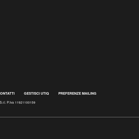
ONTATTI
GESTISCI UTIQ
PREFERENZE MAILING
S.r.l. P.Iva 11921100159