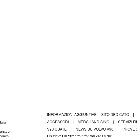
INFORMAZIONI AGGIUNTIVE
SITO DEDICATO
|
ACCESSORI
|
MERCHANDISING
|
SERVIZI F
alia
V90 USATE
|
NEWS SU VOLVO V90
|
PROVE 
ocars.com
com/it/
LISTINO USATO VOLVO V90 (2016-25)