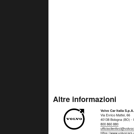
Altre informazioni
Volvo Car Italia S.p.A.
Via Enrico Mattei, 66
40138 Bologna (BO) - It
800 860 880
ufficioclientivci@volv
https://www.volvocars.