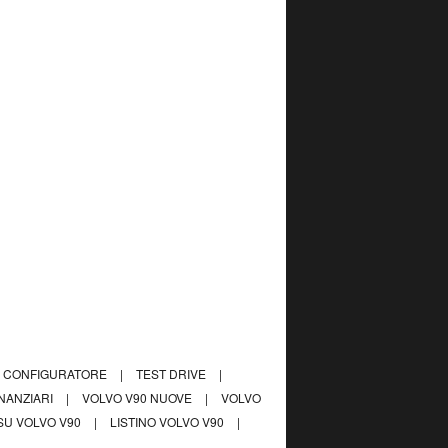
CONFIGURATORE
|
TEST DRIVE
|
INANZIARI
|
VOLVO V90 NUOVE
|
VOLVO
SU VOLVO V90
|
LISTINO VOLVO V90
|