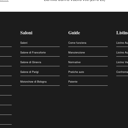
Saloni
Guide
Listin
Saloni
Come funziona
Listino A
Salone di Francoforte
Manutenzione
Listino A
Salone di Ginevra
Normative
Listino V
Salone di Parigi
Pratiche auto
Confronta
Motorshow di Bologna
Patente