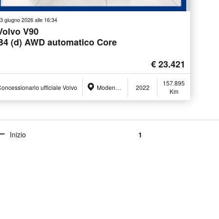
3 giugno 2026 alle 16:34
Volvo V90
B4 (d) AWD automatico Core
€ 23.421
157.895
oncessionario ufficiale Volvo
Modena (MO)
2022
Km
Inizio
1