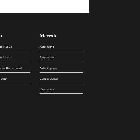
o
Mercato
uto Nuove
Auto nuove
uto Usate
Auto usate
eicoli Commerciali
Auto d'epoca
 auto
Concessionari
Promozioni