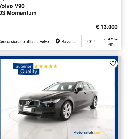
Volvo V90
D3 Momentum
€ 13.000
214.514
oncessionario ufficiale Volvo
Ravenna (RA)
2017
Km