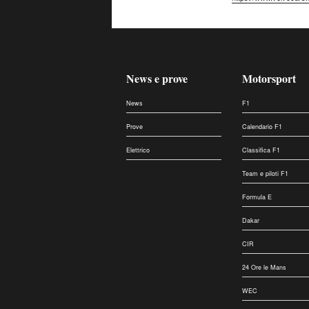
News e prove
Motorsport
News
F1
Prove
Calendario F1
Elettrico
Classifica F1
Team e piloti F1
Formula E
Dakar
CIR
24 Ore le Mans
WEC