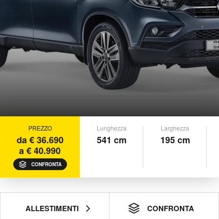
PREZZO
Lunghezza
Larghezza
da € 36.690
541 cm
195 cm
a € 40.990
CONFRONTA
ALLESTIMENTI
CONFRONTA