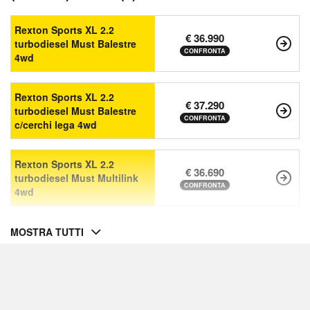
Rexton Sports XL 2.2
€ 36.990
turbodiesel Must Balestre
CONFRONTA
4wd
Rexton Sports XL 2.2
€ 37.290
turbodiesel Must Balestre
CONFRONTA
c/cerchi lega 4wd
Rexton Sports XL 2.2
€ 36.690
turbodiesel Must Multilink
CONFRONTA
4wd
MOSTRA TUTTI