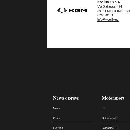
Koelliker S.p.A.
Via Gallarate, 199
20151 Milano (MI) - Ital
023070191
info@koelliker.it
News e prove
Motorsport
News
F1
Prove
Calendario F1
Elettrico
Classifica F1