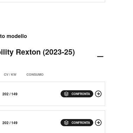
esto modello
ility Rexton (2023-25)
CV / KW
CONSUMO
202 / 149
CONFRONTA
202 / 149
CONFRONTA