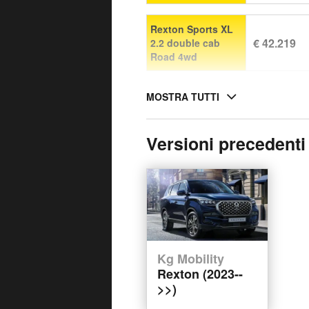
Rexton Sports XL
€ 42.219
2.2 double cab
Road 4wd
MOSTRA TUTTI
Versioni precedenti
Kg Mobility
Rexton (2023--
>>)