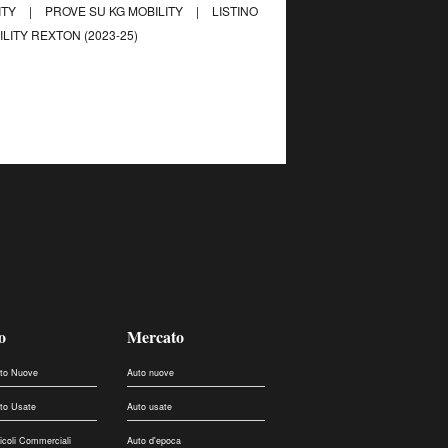
ITY
|
PROVE SU KG MOBILITY
|
LISTINO
LITY REXTON (2023-25)
o
Mercato
uto Nuove
Auto nuove
uto Usate
Auto usate
eicoli Commerciali
Auto d'epoca