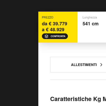
PREZZO
Lunghezza
da € 39.779
541 cm
a € 48.929
CONFRONTA
ALLESTIMENTI
Caratteristiche Kg 