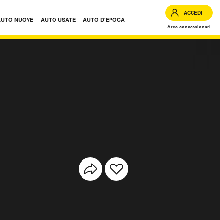
ACCEDI
AUTO NUOVE
AUTO USATE
AUTO D'EPOCA
Area concessionari