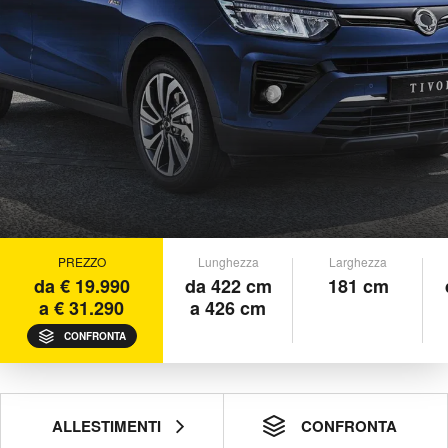
PREZZO
Lunghezza
Larghezza
da € 19.990
da 422 cm
181 cm
a € 31.290
a 426 cm
CONFRONTA
ALLESTIMENTI
CONFRONTA