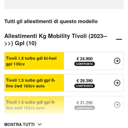
Tutti gli allestimenti di questo modello
Allestimenti Kg Mobility Tivoli (2023--
>>) Gpl (10)
Tivoli 1.5 turbo gdi bi-fuel
€ 24.900
gpl 135cv
CONFRONTA
Tivoli 1.5 turbo gdi gpl K-
€ 29.390
line 2wd 163cv auto
CONFRONTA
Tivoli 1.5 turbo gdi gpl K-
€ 31.290
line awd 163cv auto
CONFRONTA
MOSTRA TUTTI