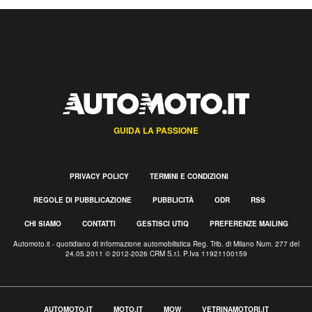
GUIDA LA PASSIONE
PRIVACY POLICY
TERMINI E CONDIZIONI
REGOLE DI PUBBLICAZIONE
PUBBLICITÀ
ODR
RSS
CHI SIAMO
CONTATTI
GESTISCI UTIQ
PREFERENZE MAILING
Automoto.it - quotidiano di informazione automobilistica Reg. Trib. di Milano Num. 277 del
24.05.2011 © 2012-2026 CRM S.r.l. P.Iva 11921100159
AUTOMOTO.IT
MOTO.IT
MOW
VETRINAMOTORI.IT