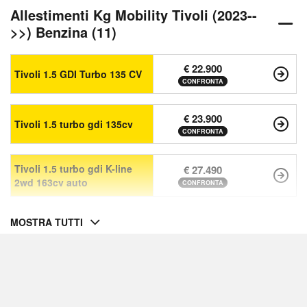
Allestimenti Kg Mobility Tivoli (2023--
>>) Benzina (11)
€ 22.900
Tivoli 1.5 GDI Turbo 135 CV
CONFRONTA
€ 23.900
Tivoli 1.5 turbo gdi 135cv
CONFRONTA
Tivoli 1.5 turbo gdi K-line
€ 27.490
2wd 163cv auto
CONFRONTA
MOSTRA TUTTI