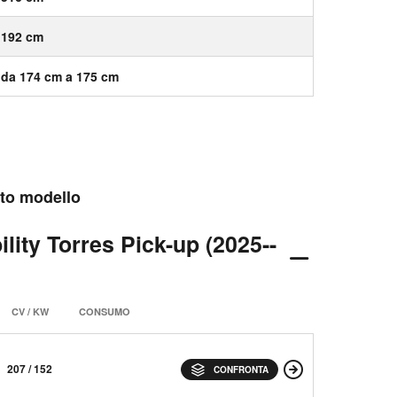
192 cm
da 174 cm a 175 cm
esto modello
lity Torres Pick-up (2025--
CV / KW
CONSUMO
207 / 152
CONFRONTA