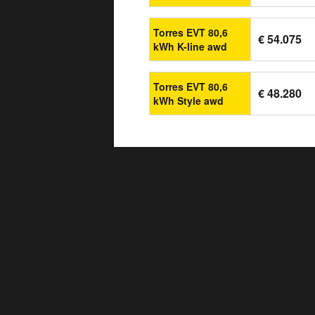
Torres EVT 80,6
€ 54.075
kWh K-line awd
Torres EVT 80,6
€ 48.280
kWh Style awd