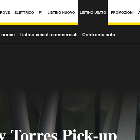
PROVE
ELETTRICO
F1
LISTINO NUOVO
LISTINO USATO
PROMOZIONI
o nuove
Listino veicoli commerciali
Confronta auto
y Torres Pick-up