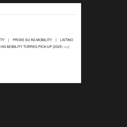
ITY
|
PROVE SU KG MOBILITY
|
LISTINO
 KG MOBILITY TORRES PICK-UP (2025-->>)