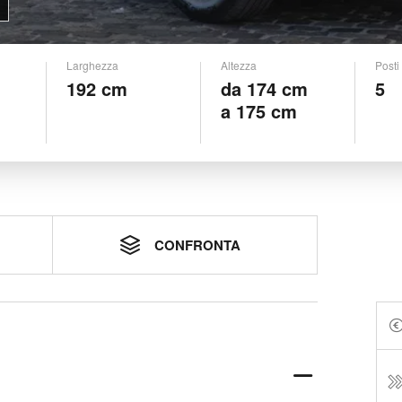
Larghezza
Altezza
Posti
192 cm
da 174 cm
5
a 175 cm
CONFRONTA