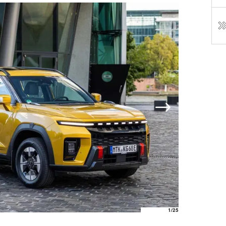
1
/25