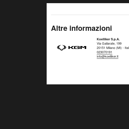
Altre informazioni
Koelliker S.p.A.
Via Gallarate, 199
20151 Milano (MI) - Ital
023070191
info@koelliker.it