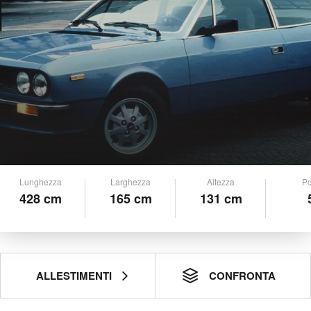
Lunghezza
Larghezza
Altezza
Po
428 cm
165 cm
131 cm
ALLESTIMENTI
CONFRONTA