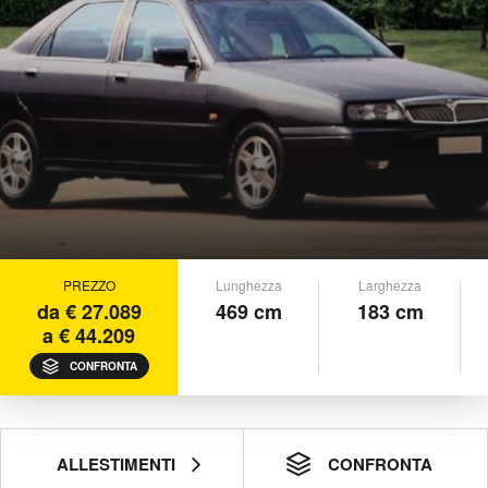
PREZZO
Lunghezza
Larghezza
da € 27.089
469 cm
183 cm
a € 44.209
CONFRONTA
ALLESTIMENTI
CONFRONTA