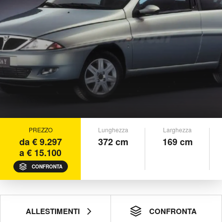
PREZZO
Lunghezza
Larghezza
da € 9.297
372 cm
169 cm
a € 15.100
CONFRONTA
ALLESTIMENTI
CONFRONTA