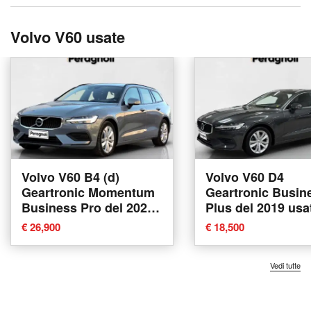
Volvo V60 usate
Volvo V60 B4 (d)
Volvo V60 D4
Geartronic Momentum
Geartronic Busin
Business Pro del 2021
Plus del 2019 usa
usata a Firenze
Firenze
€ 26,900
€ 18,500
Vedi tutte