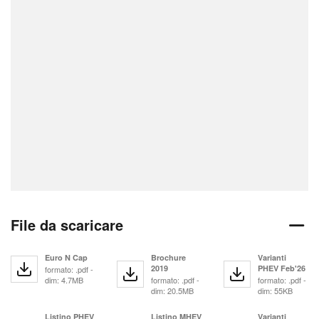
File da scaricare
Euro N Cap
Brochure
Varianti
2019
PHEV Feb'26
formato: .pdf -
dim: 4.7MB
formato: .pdf -
formato: .pdf -
dim: 20.5MB
dim: 55KB
Listino PHEV
Listino MHEV
Varianti