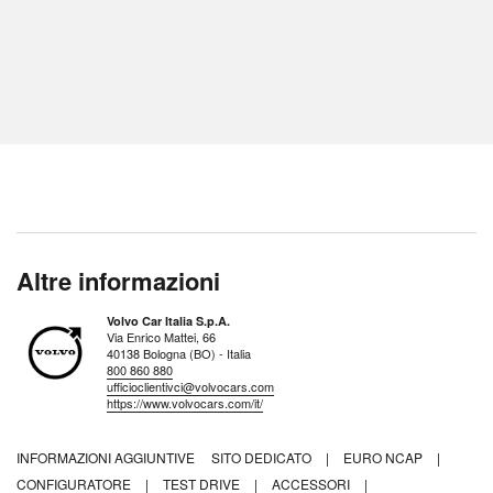
Altre informazioni
Volvo Car Italia S.p.A.
Via Enrico Mattei, 66
40138 Bologna (BO) - Italia
800 860 880
ufficioclientivci@volvocars.com
https://www.volvocars.com/it/
INFORMAZIONI AGGIUNTIVE
SITO DEDICATO
|
EURO NCAP
|
CONFIGURATORE
|
TEST DRIVE
|
ACCESSORI
|