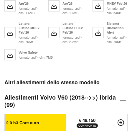
Apr'26
Apr'26
MHEV Feb'26
formato: .pdf -
formato: .pdf -
formato: .pdf -
dim: 1.6MB
dim: 1.6MB
dim: 54KB
Lettera
Lettera
Sistema
Listino MHEV
Listino PHEV
Distraction
Feb'26
Feb'26
Alert
formato: .pdf -
formato: .pdf -
formato: .pdf -
dim: 76KB
dim: 2.2MB
dim: 70KB
Volvo Safety
formato: .pdf - dim: 7MB
Altri allestimenti dello stesso modello
Allestimenti Volvo V60 (2018-->>) Ibrida
(99)
€ 48.150
2.0 b3 Core auto
CONFRONTA