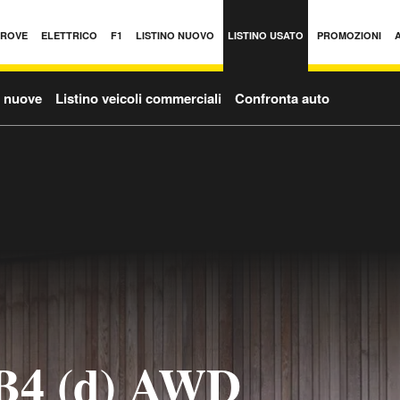
PROVE
ELETTRICO
F1
LISTINO NUOVO
LISTINO USATO
PROMOZIONI
o nuove
Listino veicoli commerciali
Confronta auto
 B4 (d) AWD