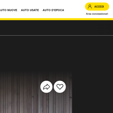
ACCEDI
AUTO NUOVE
AUTO USATE
AUTO D'EPOCA
Area concessionari