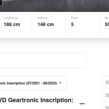
Larghezza
Altezza
Posti
Ba
188 cm
148 cm
5
5
D Geartronic Inscription: