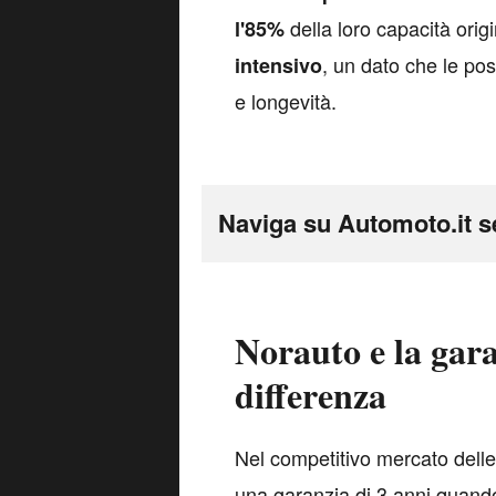
della loro capacità ori
l'85%
, un dato che le pos
intensivo
e longevità.
Naviga su Automoto.it s
Norauto e la gara
differenza
N
el competitivo mercato delle
una garanzia di 3 anni quando