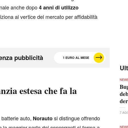
ginale anche dopo
4
anni
di
utilizzo
iziona al vertice del mercato per affidabilità
enza pubblicità
1 EURO AL MESE
Ul
NEW
Bug
nzia estesa che fa la
deb
der
7 AG
 batterie auto,
si distingue offrendo
Norauto
 la maggior parte dei concorrenti si ferma a
NEW