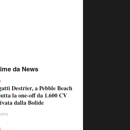
time da News
S
atti Destrier, a Pebble Beach
utta la one-off da 1.600 CV
ivata dalla Bolide
OSTO
S