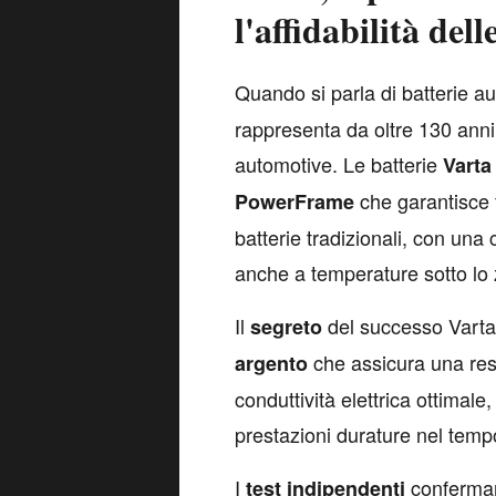
l'affidabilità del
Q
uando si parla di batterie a
rappresenta da oltre 130 anni
automotive. Le batterie
Varta
che garantisce f
PowerFrame
batterie tradizionali, con un
anche a temperature sotto lo 
Il
del successo Varta 
segreto
che assicura una res
argento
conduttività elettrica ottimal
prestazioni durature nel temp
I
conferman
test
indipendenti