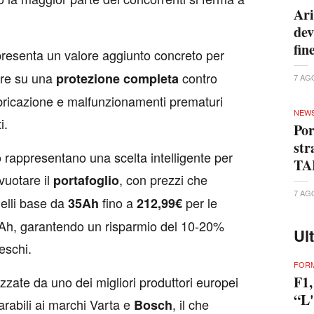
Ari
dev
fin
resenta un valore aggiunto concreto per
are su una
contro
protezione
completa
7 AG
abbricazione e malfunzionamenti prematuri
NEW
i.
Por
str
 rappresentano una scelta intelligente per
TA
uotare il
, con prezzi che
portafoglio
7 AG
elli base da
fino a
per le
35Ah
212,99€
Ah, garantendo un risparmio del 10-20%
Ul
eschi.
FORM
F1,
zzate da uno dei migliori produttori europei
“L'
arabili ai marchi Varta e
, il che
Bosch