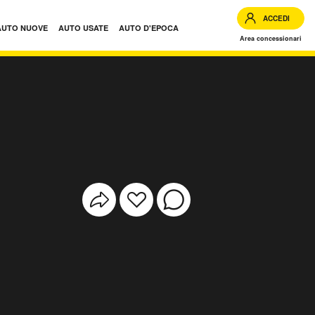
ACCEDI
AUTO NUOVE
AUTO USATE
AUTO D'EPOCA
Area concessionari