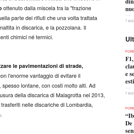
din
ottenuto dalla miscela tra la "frazione
o
nuo
ella parte dei rifiuti che una volta trattata
7 AG
tita in discarica, e la pozzolana. Il
enti chimici né termici.
Ul
FORM
F1,
zzare le pavimentazioni di strade,
cla
e s
con l'enorme vantaggio di evitare il
est
, spesso lontane, con costi molto alti. Ad
7 AG
chiusura della discarica di Malagrotta nel 2013,
o trasferiti nelle discariche di Lombardia,
FORM
a.
“Ib
De 
se