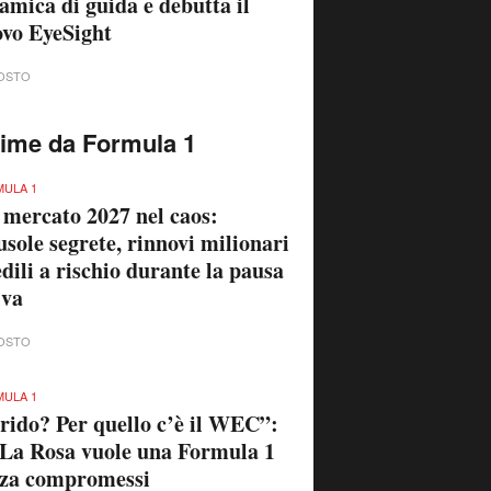
amica di guida e debutta il
vo EyeSight
OSTO
time da Formula 1
ULA 1
 mercato 2027 nel caos:
usole segrete, rinnovi milionari
edili a rischio durante la pausa
iva
OSTO
ULA 1
rido? Per quello c’è il WEC”:
La Rosa vuole una Formula 1
nza compromessi