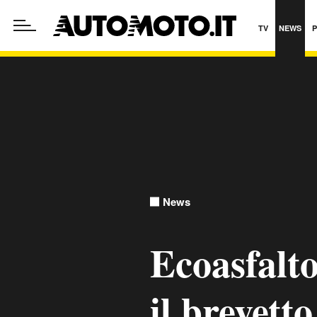
TV
NEWS
News
Ecoasfalto
il brevett