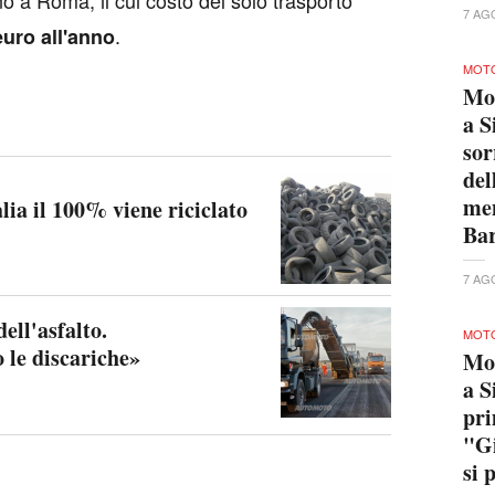
o a Roma, il cui costo del solo trasporto
7 AG
.
 euro all'anno
MOTO
Mo
a S
sor
del
men
lia il 100% viene riciclato
Bar
7 AG
dell'asfalto.
MOTO
le discariche»
Mo
a S
pri
"Gi
si 