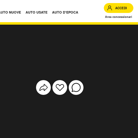
ACCEDI
AUTO NUOVE
AUTO USATE
AUTO D'EPOCA
Area concessionari