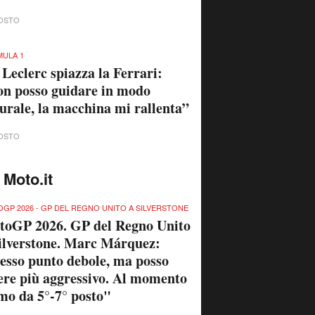
OSTO
ULA 1
 Leclerc spiazza la Ferrari:
n posso guidare in modo
urale, la macchina mi rallenta”
OSTO
 Moto.it
GP 2026 - GP DEL REGNO UNITO A SILVERSTONE
toGP 2026. GP del Regno Unito
ilverstone. Marc Márquez:
esso punto debole, ma posso
ere più aggressivo. Al momento
mo da 5°-7° posto"