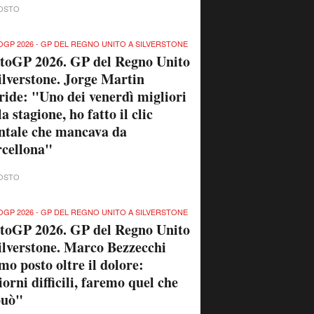
OSTO
GP 2026 - GP DEL REGNO UNITO A SILVERSTONE
toGP 2026. GP del Regno Unito
ilverstone. Jorge Martin
ride: "Uno dei venerdì migliori
la stagione, ho fatto il clic
tale che mancava da
cellona"
OSTO
GP 2026 - GP DEL REGNO UNITO A SILVERSTONE
toGP 2026. GP del Regno Unito
ilverstone. Marco Bezzecchi
mo posto oltre il dolore:
orni difficili, faremo quel che
può"