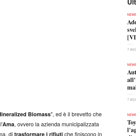
Ul
NEW
Add
sve
[V
7 AG
NEW
Aut
all
ma
7 AG
", ed è il brevetto che
ineralized Biomass
NEW
Toy
l'
, ovvero la azienda municipalizzata
Ama
l'a
oma, di
che finiscono in
trasformare i rifiuti