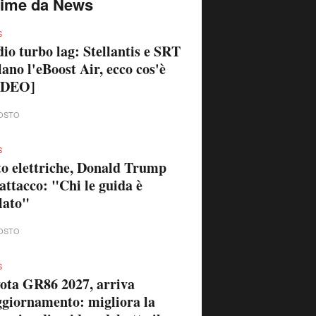
time da News
S
io turbo lag: Stellantis e SRT
lano l'eBoost Air, ecco cos'è
IDEO]
OSTO
S
o elettriche, Donald Trump
'attacco: "Chi le guida è
lato"
OSTO
S
ota GR86 2027, arriva
ggiornamento: migliora la