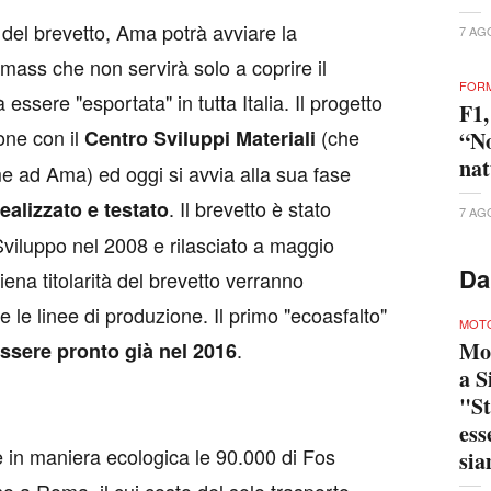
à del brevetto, Ama potrà avviare la
7 AG
mass che non servirà solo a coprire il
FORM
ssere "esportata" in tutta Italia. Il progetto
F1,
one con il
(che
Centro Sviluppi Materiali
“No
nat
me ad Ama) ed oggi si avvia alla sua fase
. Il brevetto è stato
ealizzato e testato
7 AG
Sviluppo nel 2008 e rilasciato a maggio
Da
iena titolarità del brevetto verranno
zare le linee di produzione. Il primo "ecoasfalto"
MOTO
.
Mo
ssere pronto già nel 2016
a S
"St
ess
 in maniera ecologica le 90.000 di Fos
sia