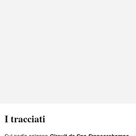
I tracciati
S
ul podio salgono