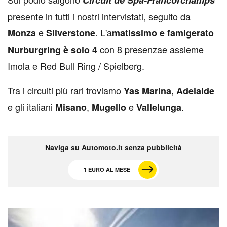
Circuit de Spa-Francorchamps
presente in tutti i nostri intervistati, seguito da
e
. L'a
Monza
Silverstone
matissimo e famigerato
con 8 presenzae assieme
Nurburgring è solo 4
Imola e Red Bull Ring / Spielberg.
Tra i circuiti più rari troviamo
Yas Marina, Adelaide
e gli italiani
,
e
.
Misano
Mugello
Vallelunga
Naviga su Automoto.it senza pubblicità
1 EURO AL MESE