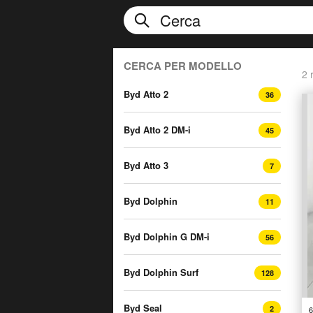
CERCA PER MODELLO
2 r
Byd Atto 2
36
Byd Atto 2 DM-i
45
Byd Atto 3
7
Byd Dolphin
11
Byd Dolphin G DM-i
56
Byd Dolphin Surf
128
Byd Seal
2
6