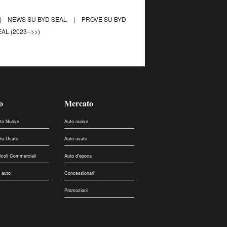
|
NEWS SU BYD SEAL
|
PROVE SU BYD
AL (2023-->>)
o
Mercato
uto Nuove
Auto nuove
uto Usate
Auto usate
eicoli Commerciali
Auto d'epoca
 auto
Concessionari
Promozioni