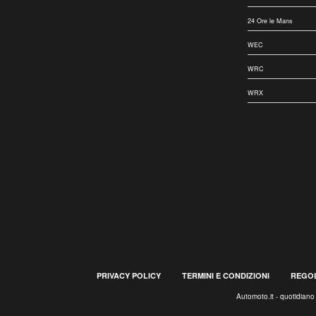
24 Ore le Mans
WEC
WRC
WRX
PRIVACY POLICY
TERMINI E CONDIZIONI
REGOL
Automoto.it - quotidian