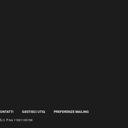
ONTATTI
GESTISCI UTIQ
PREFERENZE MAILING
S.r.l. P.Iva 11921100159