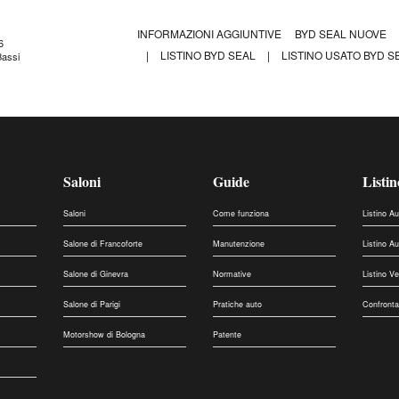
INFORMAZIONI AGGIUNTIVE
BYD SEAL NUOVE
6
|
LISTINO BYD SEAL
|
LISTINO USATO BYD SE
Bassi
Saloni
Guide
Listin
Saloni
Come funziona
Listino A
Salone di Francoforte
Manutenzione
Listino A
Salone di Ginevra
Normative
Listino V
Salone di Parigi
Pratiche auto
Confronta
Motorshow di Bologna
Patente