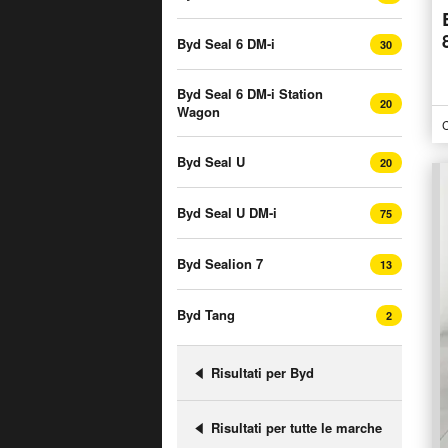
Byd Seal 6 DM-i
30
Byd Seal 6 DM-i Station
20
Wagon
C
Byd Seal U
20
Byd Seal U DM-i
75
Byd Sealion 7
13
Byd Tang
2
Risultati per Byd
Risultati per tutte le marche