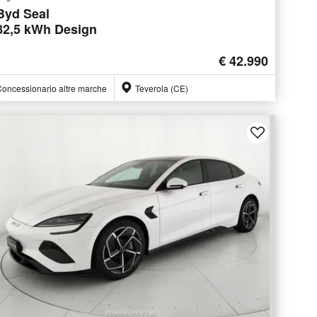
Byd Seal
82,5 kWh Design
€ 42.990
oncessionario altre marche
Teverola (CE)