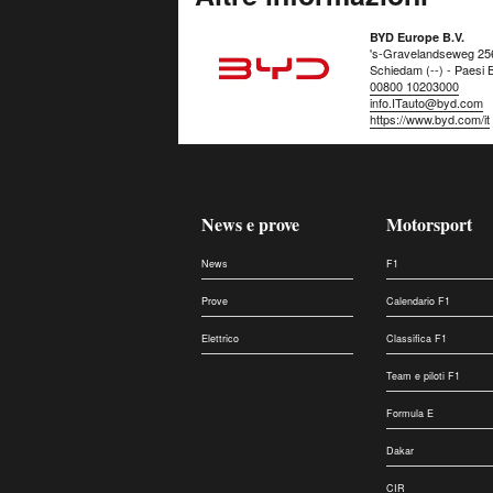
BYD Europe B.V.
's-Gravelandseweg 25
Schiedam (--) - Paesi 
00800 10203000
info.ITauto@byd.com
https://www.byd.com/it
News e prove
Motorsport
News
F1
Prove
Calendario F1
Elettrico
Classifica F1
Team e piloti F1
Formula E
Dakar
CIR