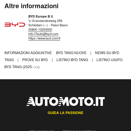
Altre informazioni
BYD Europe B.V.
's-Gravelandseweg 256
Schiedam (--) - Paesi Bassi
00800 10203000
info.ITauto@byd.com
https://www.byd.com/it
INFORMAZIONI AGGIUNTIVE
BYD TANG NUOVE
|
NEWS SU BYD
TANG
|
PROVE SU BYD
|
LISTINO BYD TANG
|
LISTINO USATO
BYD TANG (2025-->>)
GUIDA LA PASSIONE