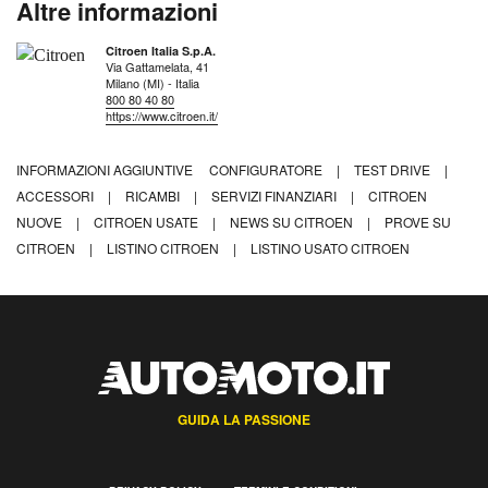
Altre informazioni
Citroen Italia S.p.A.
Via Gattamelata, 41
Milano (MI) - Italia
800 80 40 80
https://www.citroen.it/
INFORMAZIONI AGGIUNTIVE
CONFIGURATORE
|
TEST DRIVE
|
ACCESSORI
|
RICAMBI
|
SERVIZI FINANZIARI
|
CITROEN
NUOVE
|
CITROEN USATE
|
NEWS SU CITROEN
|
PROVE SU
CITROEN
|
LISTINO CITROEN
|
LISTINO USATO CITROEN
GUIDA LA PASSIONE