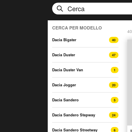
CERCA PER MODELLO
40
Dacia Bigster
40
Dacia Duster
47
Dacia Duster Van
1
Dacia Jogger
20
Dacia Sandero
5
Dacia Sandero Stepway
24
Dacia Sandero Streetway
6
9