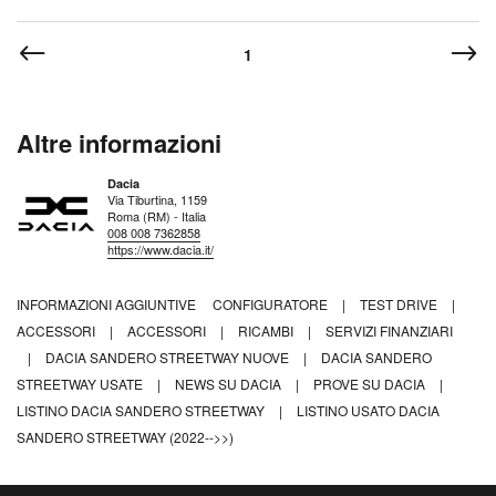
1
Altre informazioni
Dacia
Via Tiburtina, 1159
Roma (RM) - Italia
008 008 7362858
https://www.dacia.it/
INFORMAZIONI AGGIUNTIVE
CONFIGURATORE
|
TEST DRIVE
|
ACCESSORI
|
ACCESSORI
|
RICAMBI
|
SERVIZI FINANZIARI
|
DACIA SANDERO STREETWAY NUOVE
|
DACIA SANDERO
STREETWAY USATE
|
NEWS SU DACIA
|
PROVE SU DACIA
|
LISTINO DACIA SANDERO STREETWAY
|
LISTINO USATO DACIA
SANDERO STREETWAY (2022-->>)