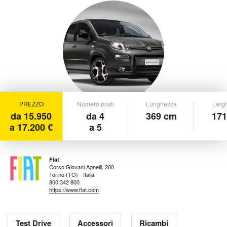
PREZZO
Numero posti
Lunghezza
Larg
da 15.950
da 4
369 cm
171
a 17.200 €
a 5
Fiat
Corso Giovani Agnelli, 200
Torino (TO) - Italia
800 342 800
https://www.fiat.com
Test Drive
Accessori
Ricambi