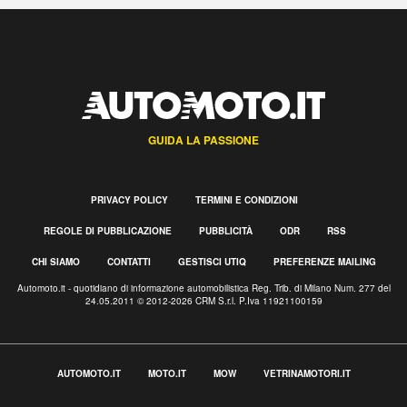
GUIDA LA PASSIONE
PRIVACY POLICY
TERMINI E CONDIZIONI
REGOLE DI PUBBLICAZIONE
PUBBLICITÀ
ODR
RSS
CHI SIAMO
CONTATTI
GESTISCI UTIQ
PREFERENZE MAILING
Automoto.it - quotidiano di informazione automobilistica Reg. Trib. di Milano Num. 277 del
24.05.2011 © 2012-2026 CRM S.r.l. P.Iva 11921100159
AUTOMOTO.IT
MOTO.IT
MOW
VETRINAMOTORI.IT