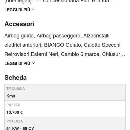
(note legali). ---- Concessionaria Fiori è la tua
concessionaria di fiducia a Roma e Latina, per
LEGGI DI PIÙ
veicoli nuovi, usati e km0. Siamo concessionaria
Accessori
ufficiale: Renault, Renault Pro+, Dacia, Fi...
Airbag guida, Airbag passeggero, Alzacristalli
elettrici anteriori, BIANCO Gelato, Calotte Specchi
Retrovisori Esterni Neri, Cambio 6 marce, Chiusura
centralizzata, Climatizzatore manuale con filtro
LEGGI DI PIÙ
antipolline, Coppe ruota 14&quot; catenabili con
Scheda
pneumatici 175/65 R14, ESC + ASR / MSR, HBA +
TIPOLOGIA
hill h...
Km0
PREZZO
13.700 €
POTENZA
51 KW - 69 CV