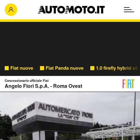
Fiat nuove
Fiat Panda nuove
1.0 firefly hybrid s
Concessionario ufficiale Fiat
Angelo Fiori S.p.A. - Roma Ovest