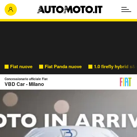
Fiat nuove
Fiat Panda nuove
1.0 firefly hybrid s
Concessionario ufficiale Fiat
VBD Car - Milano