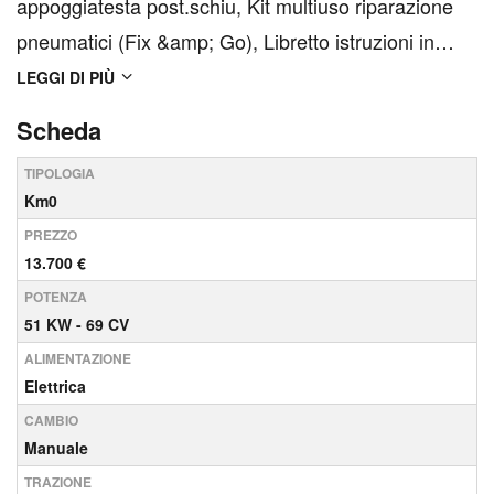
appoggiatesta post.schiu, Kit multiuso riparazione
pneumatici (Fix &amp; Go), Libretto istruzioni in
italiano, Opt di manovra Panda, Opt di manovra
LEGGI DI PIÙ
Panda urban, Pack City, Rosso Passione Pastello,
Scheda
Sedile posteriore abbattibile, Targhetta Assistenza
TIPOLOGIA
Ci...
Km0
PREZZO
13.700 €
POTENZA
51 KW - 69 CV
ALIMENTAZIONE
Elettrica
CAMBIO
Manuale
TRAZIONE