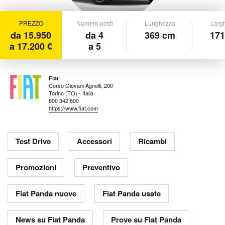
PREZZO
Numero posti
Lunghezza
Larg
da 15.950
da 4
369 cm
171
a 17.200 €
a 5
Fiat
Corso Giovani Agnelli, 200
Torino (TO) - Italia
800 342 800
https://www.fiat.com
Test Drive
Accessori
Ricambi
Promozioni
Preventivo
Fiat Panda nuove
Fiat Panda usate
News su Fiat Panda
Prove su Fiat Panda