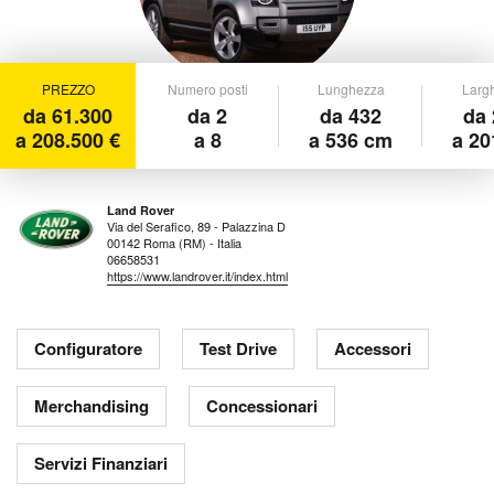
PREZZO
Numero posti
Lunghezza
Larg
da 61.300
da 2
da 432
da 
a 208.500 €
a 8
a 536 cm
a 20
Land Rover
Via del Serafico, 89 - Palazzina D
00142 Roma (RM) - Italia
06658531
https://www.landrover.it/index.html
Configuratore
Test Drive
Accessori
Merchandising
Concessionari
Servizi Finanziari