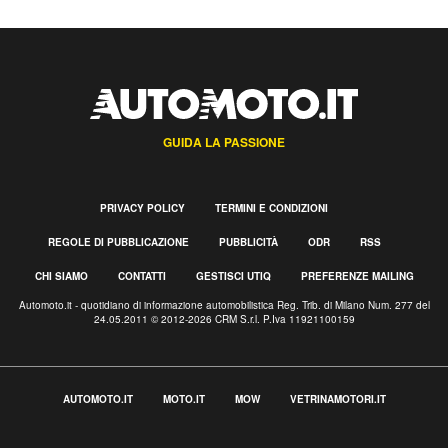
GUIDA LA PASSIONE
PRIVACY POLICY
TERMINI E CONDIZIONI
REGOLE DI PUBBLICAZIONE
PUBBLICITÀ
ODR
RSS
CHI SIAMO
CONTATTI
GESTISCI UTIQ
PREFERENZE MAILING
Automoto.it - quotidiano di informazione automobilistica Reg. Trib. di Milano Num. 277 del
24.05.2011 © 2012-2026 CRM S.r.l. P.Iva 11921100159
AUTOMOTO.IT
MOTO.IT
MOW
VETRINAMOTORI.IT