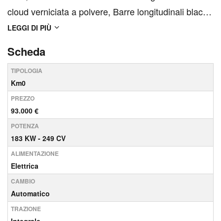
cloud verniciata a polvere, Barre longitudinali black,
Blind Spot Assist, Cerchi in lega da 20&quot; style
LEGGI DI PIÙ
5094 satin dark grey, Cerchi in lega da
Scheda
20&amp;quot; style 6011 gloss black, Climatizzatore
TIPOLOGIA
a due zon...
Km0
PREZZO
93.000 €
POTENZA
183 KW - 249 CV
ALIMENTAZIONE
Elettrica
CAMBIO
Automatico
TRAZIONE