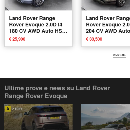
Land Rover Range
Land Rover Rang
Rover Evoque 2.0D I4
Rover Evoque 2.0
180 CV AWD Auto HSE
204 CV AWD Aut
del 2020 usata a Torino
del 2022 usata a 
€ 25,900
€ 33,500
Vedi tutte
Ultime prove e news su Land Rover
Range Rover Evoque