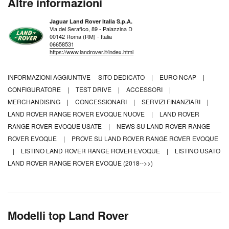
Altre informazioni
Jaguar Land Rover Italia S.p.A.
Via del Serafico, 89 - Palazzina D
00142 Roma (RM) - Italia
06658531
https://www.landrover.it/index.html
INFORMAZIONI AGGIUNTIVE
SITO DEDICATO
|
EURO NCAP
|
CONFIGURATORE
|
TEST DRIVE
|
ACCESSORI
|
MERCHANDISING
|
CONCESSIONARI
|
SERVIZI FINANZIARI
|
LAND ROVER RANGE ROVER EVOQUE NUOVE
|
LAND ROVER
RANGE ROVER EVOQUE USATE
|
NEWS SU LAND ROVER RANGE
ROVER EVOQUE
|
PROVE SU LAND ROVER RANGE ROVER EVOQUE
|
LISTINO LAND ROVER RANGE ROVER EVOQUE
|
LISTINO USATO
LAND ROVER RANGE ROVER EVOQUE (2018-->>)
Modelli top Land Rover