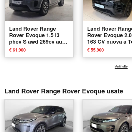
Land Rover Range
Land Rover Rang
Rover Evoque 1.5 i3
Rover Evoque 2.0
phev S awd 269cv auto
163 CV nuova a T
nuova a Bergamo
€ 61,900
€ 55,900
Vedi tutte
Land Rover Range Rover Evoque usate