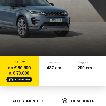
PREZZO
Lunghezza
Larghezza
da € 50.900
437 cm
200 cm
a € 79.000
CONFRONTA
ALLESTIMENTI
CONFRONTA