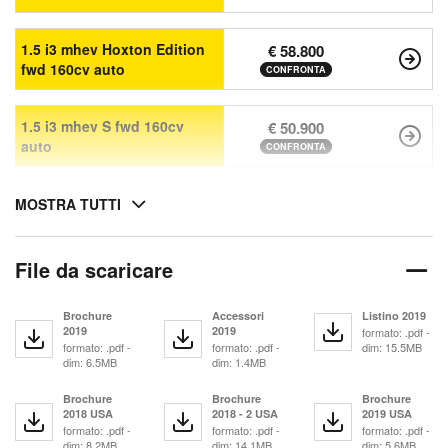
1.5 i3 mhev Hoxton Edition
€ 58.800
fwd 160cv auto
CONFRONTA
1.5 i3 mhev S fwd 160cv
€ 50.900
auto
CONFRONTA
MOSTRA TUTTI
File da scaricare
Brochure
Accessori
Listino 2019
2019
2019
formato: .pdf -
formato: .pdf -
formato: .pdf -
dim: 15.5MB
dim: 6.5MB
dim: 1.4MB
Brochure
Brochure
Brochure
2018 USA
2018 - 2 USA
2019 USA
formato: .pdf -
formato: .pdf -
formato: .pdf -
dim: 8.2MB
dim: 14.1MB
dim: 5.6MB