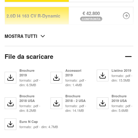
€ 42.800
2.0D I4 163 CV R-Dynamic
CONFRONTA
MOSTRA TUTTI
File da scaricare
Brochure
Accessori
Listino 2019
2019
2019
formato: .pdf -
formato: .pdf -
formato: .pdf -
dim: 15.5MB
dim: 6.5MB
dim: 1.4MB
Brochure
Brochure
Brochure
2018 USA
2018 - 2 USA
2019 USA
formato: .pdf -
formato: .pdf -
formato: .pdf -
dim: 8.2MB
dim: 14.1MB
dim: 5.6MB
Euro N Cap
formato: .pdf - dim: 4.7MB