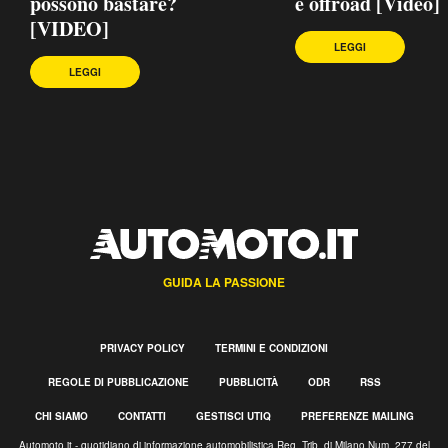
possono bastare?
e offroad [Video]
[VIDEO]
LEGGI
LEGGI
GUIDA LA PASSIONE
PRIVACY POLICY
TERMINI E CONDIZIONI
REGOLE DI PUBBLICAZIONE
PUBBLICITÀ
ODR
RSS
CHI SIAMO
CONTATTI
GESTISCI UTIQ
PREFERENZE MAILING
Automoto.it - quotidiano di informazione automobilistica Reg. Trib. di Milano Num. 277 del