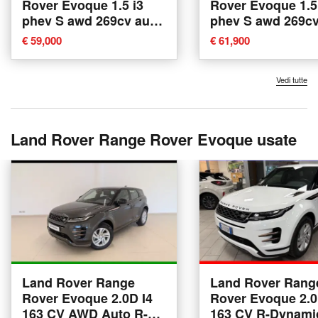
Rover Evoque 1.5 i3
Rover Evoque 1.5
phev S awd 269cv auto
phev S awd 269cv
nuova a Alba
nuova a Bergamo
€ 59,000
€ 61,900
Vedi tutte
Land Rover Range Rover Evoque usate
Land Rover Range
Land Rover Rang
Rover Evoque 2.0D I4
Rover Evoque 2.0
163 CV AWD Auto R-
163 CV R-Dynami