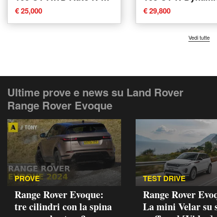
Dynamic del 2022 usata
del 2022 usata a 
€ 25,000
€ 29,800
a Alba
Vedi tutte
Ultime prove e news su Land Rover
Range Rover Evoque
PROVE
TEST DRIVE
Range Rover Evoque:
Range Rover Evoq
tre cilindri con la spina
La mini Velar su 