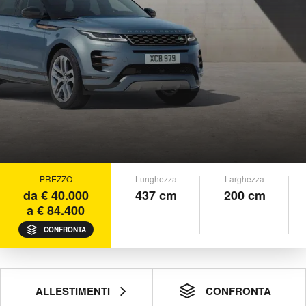
PREZZO
Lunghezza
Larghezza
da € 40.000
437 cm
200 cm
a € 84.400
CONFRONTA
ALLESTIMENTI
CONFRONTA