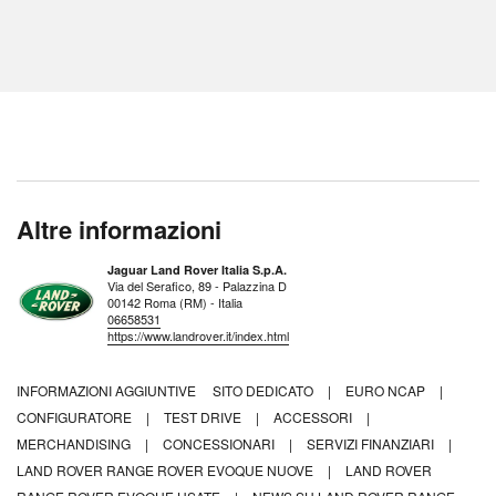
Altre informazioni
Jaguar Land Rover Italia S.p.A.
Via del Serafico, 89 - Palazzina D
00142 Roma (RM) - Italia
06658531
https://www.landrover.it/index.html
INFORMAZIONI AGGIUNTIVE
SITO DEDICATO
|
EURO NCAP
|
CONFIGURATORE
|
TEST DRIVE
|
ACCESSORI
|
MERCHANDISING
|
CONCESSIONARI
|
SERVIZI FINANZIARI
|
LAND ROVER RANGE ROVER EVOQUE NUOVE
|
LAND ROVER