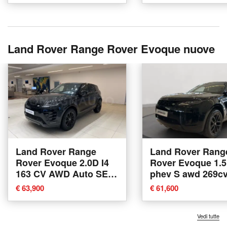
Land Rover Range Rover Evoque nuove
Land Rover Range
Land Rover Rang
Rover Evoque 2.0D I4
Rover Evoque 1.5
163 CV AWD Auto SE
phev S awd 269cv
nuova a Forli'
nuova a Latina
€ 63,900
€ 61,600
Vedi tutte