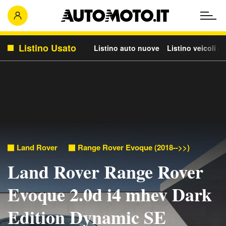
Listino Usato
Listino auto nuove
Listino veicoli c
Land Rover
Range Rover Evoque (2018-->>)
Land Rover Range Rover
Evoque 2.0d i4 mhev Dark
Edition Dynamic SE