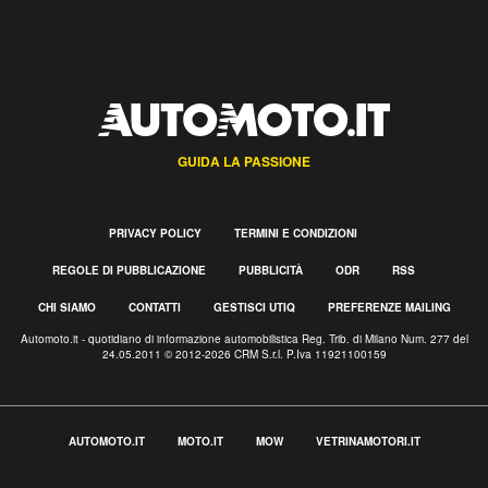
GUIDA LA PASSIONE
PRIVACY POLICY
TERMINI E CONDIZIONI
REGOLE DI PUBBLICAZIONE
PUBBLICITÀ
ODR
RSS
CHI SIAMO
CONTATTI
GESTISCI UTIQ
PREFERENZE MAILING
Automoto.it - quotidiano di informazione automobilistica Reg. Trib. di Milano Num. 277 del
24.05.2011 © 2012-2026 CRM S.r.l. P.Iva 11921100159
AUTOMOTO.IT
MOTO.IT
MOW
VETRINAMOTORI.IT