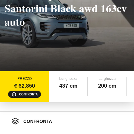
Santorini Black awd 163cv
auto
PREZZO
Lunghezza
Larghezza
€ 62.850
437 cm
200 cm
CONFRONTA
CONFRONTA