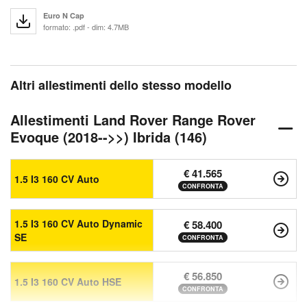
Euro N Cap
formato: .pdf - dim: 4.7MB
Altri allestimenti dello stesso modello
Allestimenti Land Rover Range Rover
Evoque (2018-->>) Ibrida (146)
€ 41.565
1.5 I3 160 CV Auto
CONFRONTA
1.5 I3 160 CV Auto Dynamic
€ 58.400
SE
CONFRONTA
€ 56.850
1.5 I3 160 CV Auto HSE
CONFRONTA