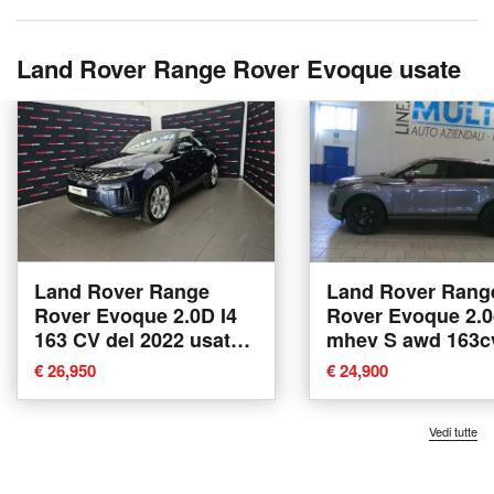
Land Rover Range Rover Evoque usate
Land Rover Range
Land Rover Rang
Rover Evoque 2.0D I4
Rover Evoque 2.0
163 CV del 2022 usata a
mhev S awd 163c
Granarolo dell'Emilia
del 2021 usata a
€ 26,950
€ 24,900
Piacenza
Vedi tutte