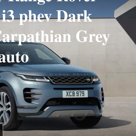
 i3 phev Dark
Carpathian Grey
auto