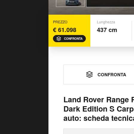
PREZZO
Lunghezza
€ 61.098
437 cm
CONFRONTA
CONFRONTA
Land Rover Range R
Dark Edition S Car
auto: scheda tecnic