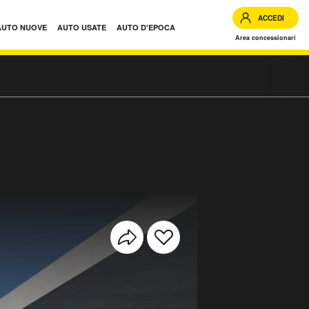
ACCEDI
AUTO NUOVE
AUTO USATE
AUTO D'EPOCA
Area concessionari