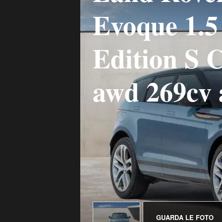
Evoque 1.5
Edition S 
awd 269cv 
GUARDA LE FOTO