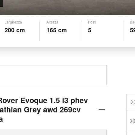
Larghezza
Altezza
Posti
Ba
200 cm
165 cm
5
5
over Evoque 1.5 i3 phev
pathian Grey awd 269cv
a