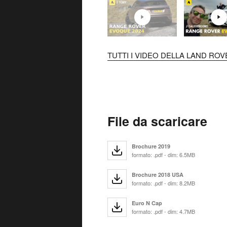
TUTTI I VIDEO DELLA LAND RO
File da scaricare
Brochure 2019
formato: .pdf - dim: 6.5MB
Brochure 2018 USA
formato: .pdf - dim: 8.2MB
Euro N Cap
formato: .pdf - dim: 4.7MB