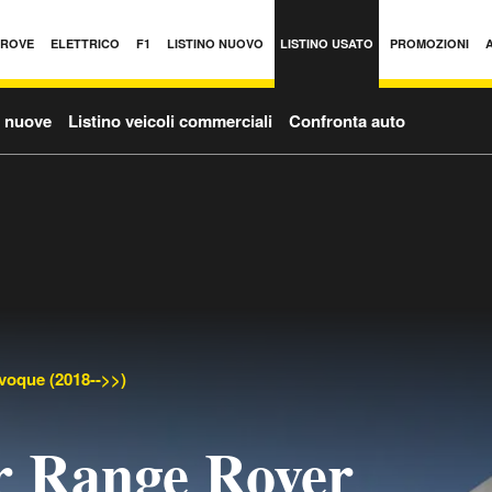
PROVE
ELETTRICO
F1
LISTINO NUOVO
LISTINO USATO
PROMOZIONI
o nuove
Listino veicoli commerciali
Confronta auto
voque (2018-->>)
r Range Rover