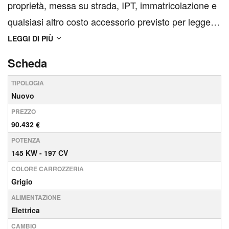
proprietà, messa su strada, IPT, immatricolazione e
qualsiasi altro costo accessorio previsto per legge o
relativo alla consegna del veicolo. Gli accessori di
LEGGI DI PIÙ
serie ed extraserie, i dati tecnici, le foto e i prezzi
Scheda
indicati nella presente scheda...
TIPOLOGIA
Nuovo
PREZZO
90.432 €
POTENZA
145 KW - 197 CV
COLORE CARROZZERIA
Grigio
ALIMENTAZIONE
Elettrica
CAMBIO