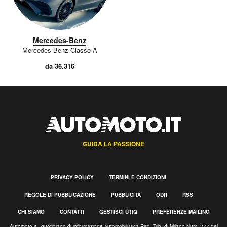
Mercedes-Benz
Mercedes-Benz Classe A
da 36.316
GUIDA LA PASSIONE
PRIVACY POLICY
TERMINI E CONDIZIONI
REGOLE DI PUBBLICAZIONE
PUBBLICITÀ
ODR
RSS
CHI SIAMO
CONTATTI
GESTISCI UTIQ
PREFERENZE MAILING
Automoto.it - quotidiano di informazione automobilistica Reg. Trib. di Milano Num. 277 del