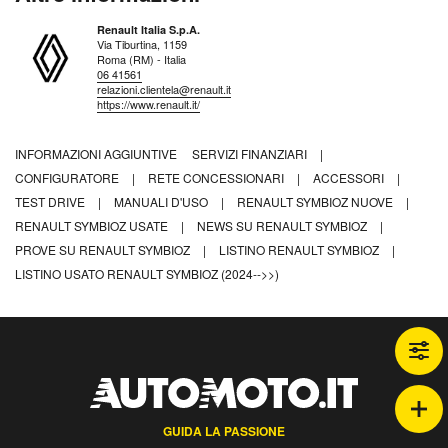
Renault Italia S.p.A.
Via Tiburtina, 1159
Roma (RM) - Italia
06 41561
relazioni.clientela@renault.it
https://www.renault.it/
INFORMAZIONI AGGIUNTIVE
SERVIZI FINANZIARI
|
CONFIGURATORE
|
RETE CONCESSIONARI
|
ACCESSORI
|
TEST DRIVE
|
MANUALI D'USO
|
RENAULT SYMBIOZ NUOVE
|
RENAULT SYMBIOZ USATE
|
NEWS SU RENAULT SYMBIOZ
|
PROVE SU RENAULT SYMBIOZ
|
LISTINO RENAULT SYMBIOZ
|
LISTINO USATO RENAULT SYMBIOZ (2024-->>)
GUIDA LA PASSIONE