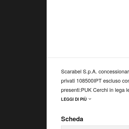
Scarabel S.p.A. concessionaria
privati 108500IPT escluso co
presenti:PUK Cerchi in lega 
meccanizzati PWD Fari fen
LEGGI DI PIÙ
WLAN PCQ Pacch. Vi...
Scheda