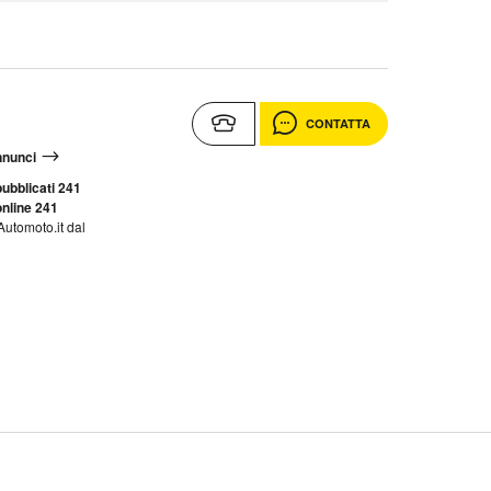
CONTATTA
annunci
ubblicati 241
nline 241
Automoto.it dal