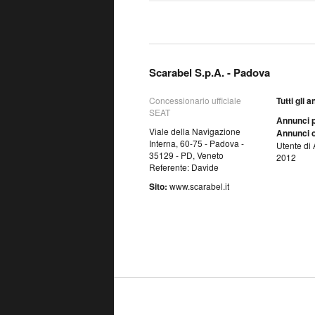
Scarabel S.p.A. - Padova
Concessionario ufficiale
Tutti gli 
SEAT
Annunci p
Viale della Navigazione
Annunci o
Interna, 60-75 - Padova -
Utente di 
35129 - PD, Veneto
2012
Referente: Davide
Sito:
www.scarabel.it