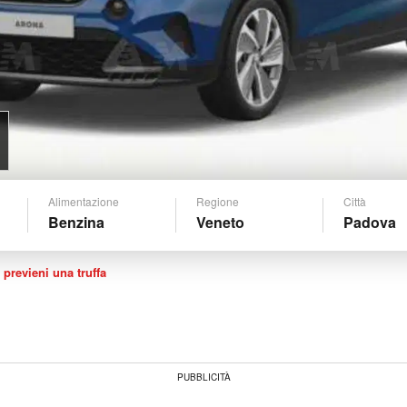
Alimentazione
Regione
Città
Benzina
Veneto
Padova
 previeni una truffa
PUBBLICITÀ