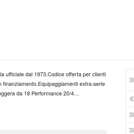
 ufficiale dal 1973.Codice offerta per clienti
n finanziamento.Equipaggiamenti extra-serie
leggera da 18 Performance 20/4
dinebbia PMT FULL LINK SOLO USB E