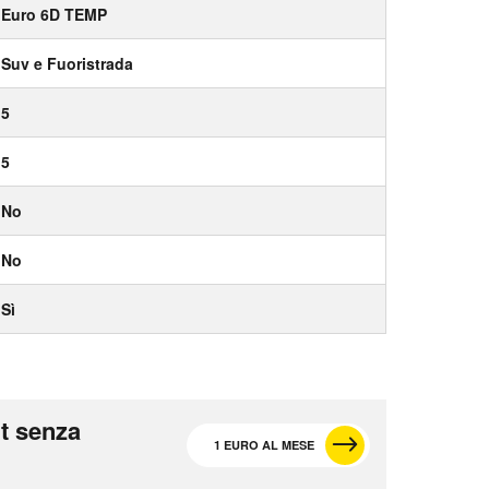
Euro 6D TEMP
Suv e Fuoristrada
5
5
No
No
Sì
t senza
1 EURO AL MESE