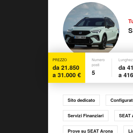
T
S
PREZZO
Numero
Lunghez
posti
da 21.850
da 4
5
a 31.000 €
a 41
Sito dedicato
Configurat
Servizi Finanziari
SEAT 
Prove su SEAT Arona
Li