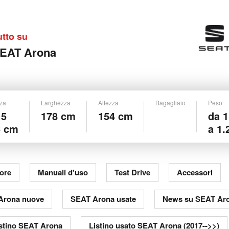
utto su
EAT Arona
za
Larghezza
Altezza
Bagagliaio
Peso
15
178 cm
154 cm
da 1
6 cm
a 1.
ore
Manuali d'uso
Test Drive
Accessori
Arona nuove
SEAT Arona usate
News su SEAT Ar
stino SEAT Arona
Listino usato SEAT Arona (2017-->>)