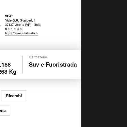
SEAT
Viale G.R. Gumpert, 1
37137 Verona (VR) - Italia
800 100 300
https://www.seat-italia.it/
Carrozzeria
.188
Suv e Fuoristrada
268 Kg
Ricambi
ona