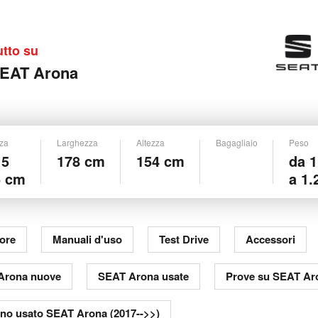
utto su
EAT Arona
za
Larghezza
Altezza
Bagagliaio
Peso
15
178 cm
154 cm
da 1
6 cm
a 1.
ore
Manuali d'uso
Test Drive
Accessori
Arona nuove
SEAT Arona usate
Prove su SEAT Ar
ino usato SEAT Arona (2017-->>)