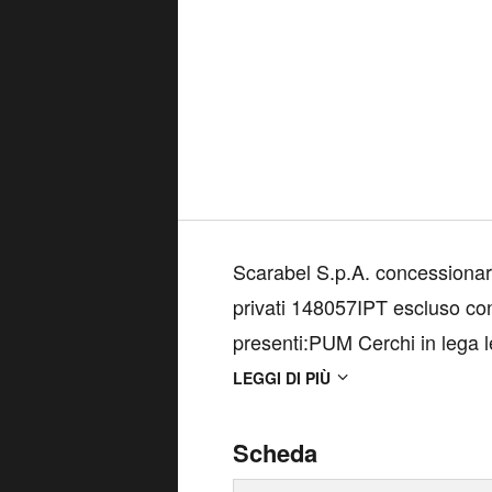
Scarabel S.p.A. concessionaria
privati 148057IPT escluso co
presenti:PUM Cerchi in lega 
meccanizzati PWD Fari fendi
LEGGI DI PIÙ
con sistema d...
Scheda