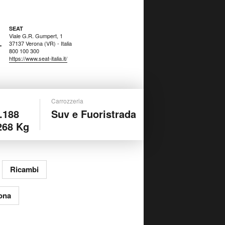
SEAT
Viale G.R. Gumpert, 1
37137 Verona (VR) - Italia
800 100 300
https://www.seat-italia.it/
Carrozzeria
.188
Suv e Fuoristrada
268 Kg
Ricambi
ona