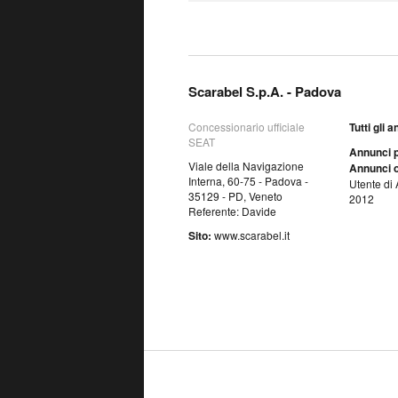
Scarabel S.p.A. - Padova
Concessionario ufficiale
Tutti gli 
SEAT
Annunci p
Viale della Navigazione
Annunci o
Interna, 60-75 - Padova -
Utente di 
35129 - PD, Veneto
2012
Referente: Davide
Sito:
www.scarabel.it