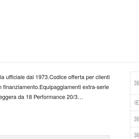
 ufficiale dal 1973.Codice offerta per clienti
n finanziamento.Equipaggiamenti extra-serie
leggera da 18 Performance 20/3
nebbia PCQ Pacch. Vision Plus Park Assist