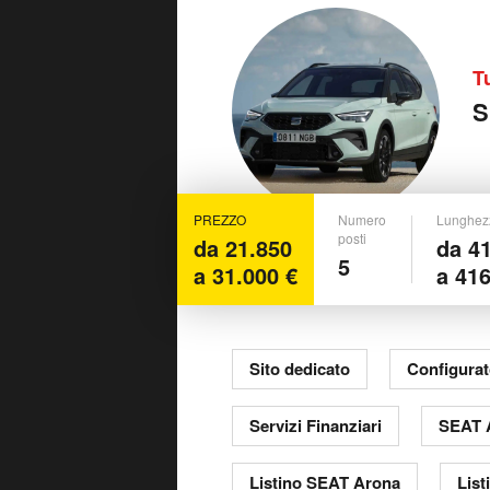
T
S
PREZZO
Numero
Lunghez
posti
da 21.850
da 4
5
a 31.000 €
a 41
Sito dedicato
Configurat
Servizi Finanziari
SEAT 
Listino SEAT Arona
List