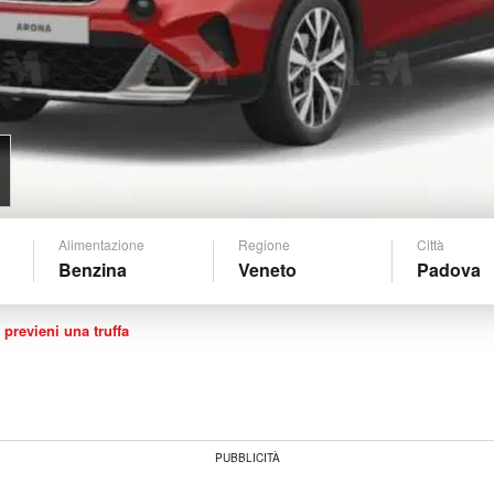
Alimentazione
Regione
Città
Benzina
Veneto
Padova
 previeni una truffa
PUBBLICITÀ