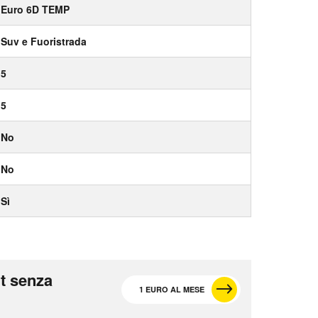
Euro 6D TEMP
Suv e Fuoristrada
5
5
No
No
Sì
t senza
1 EURO AL MESE