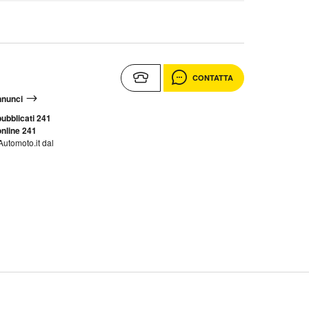
CONTATTA
annunci
ubblicati 241
nline 241
Automoto.it dal